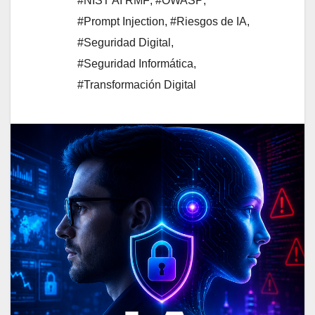
#NIST AI RMF
,
#OWASP
,
#Prompt Injection
,
#Riesgos de IA
,
#Seguridad Digital
,
#Seguridad Informática
,
#Transformación Digital