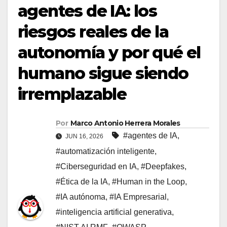
agentes de IA: los
riesgos reales de la
autonomía y por qué el
humano sigue siendo
irremplazable
Por
Marco Antonio Herrera Morales
#agentes de IA
,
JUN 16, 2026
#automatización inteligente
,
#Ciberseguridad en IA
,
#Deepfakes
,
#Ética de la IA
,
#Human in the Loop
,
#IA autónoma
,
#IA Empresarial
,
#inteligencia artificial generativa
,