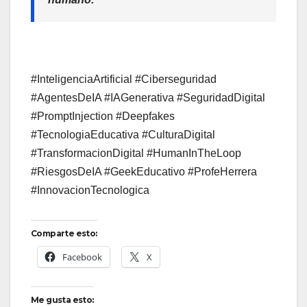
#InteligenciaArtificial #Ciberseguridad
#AgentesDeIA #IAGenerativa #SeguridadDigital
#PromptInjection #Deepfakes
#TecnologiaEducativa #CulturaDigital
#TransformacionDigital #HumanInTheLoop
#RiesgosDeIA #GeekEducativo #ProfeHerrera
#InnovacionTecnologica
Comparte esto:
Facebook
X
Me gusta esto: