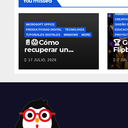
You missed
ANIMACI
CREATIV
MICROSOFT OFFICE
DISEÑO 
PRODUCTIVIDAD DIGITAL
TECNOLOGÍA
EDUCACI
TUTORIALES DIGITALES
WINDOWS
WORD
PROYEC
📄😱 Cómo
🏆 G
recuperar un
Flip
archivo de Word no
por 
17 JULIO, 2026
7 JUL
guardado antes de
Flip
entrar en pánico
Esco