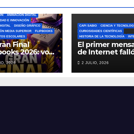
ÓN
ANIMACIÓN DIGITAL
IDAD E INNOVACIÓN
DIGITAL
DISEÑO GRÁFICO
CAPI SABIO
CIENCIA Y TECNOLOG
ÓN MEDIA SUPERIOR
FLIPBOOKS
CURIOSIDADES CIENTÍFICAS
TOS ESCOLARES
HISTORIA DE LA TECNOLOGÍA
INT
ran Final
El primer mensa
books 2026: vota
de Internet falló
el Mejor
increíble histori
IO, 2026
2 JULIO, 2026
book del Ciclo
ARPANET que
lar 🎨
cambió el mun