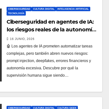
CIBERSEGURIDAD
CULTURA DIGITAL
INTELIGENCIA ARTIFICIAL
TECNOLOGÍA
Ciberseguridad en agentes de IA:
los riesgos reales de la autonomía
y por qué el humano sigue siendo
16 JUNIO, 2026
irremplazable
🤖 Los agentes de IA prometen automatizar tareas
complejas, pero también abren nuevos riesgos:
prompt injection, deepfakes, errores financieros y
autonomía excesiva. Descubre por qué la
supervisión humana sigue siendo…
CIBERSEGURIDAD
CULTURA DIGITAL
CULTURA GEEK