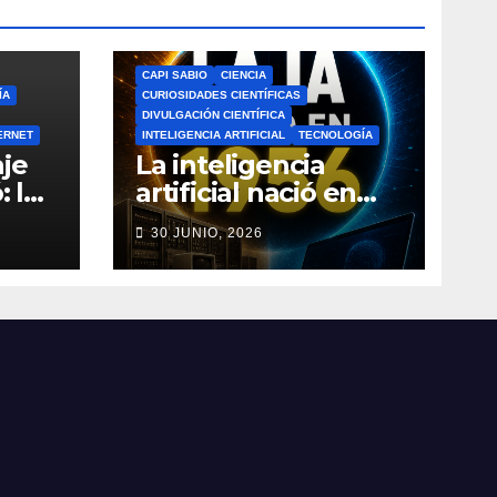
CAPI SABIO
CIENCIA
ÍA
CURIOSIDADES CIENTÍFICAS
DIVULGACIÓN CIENTÍFICA
ERNET
INTELIGENCIA ARTIFICIAL
TECNOLOGÍA
je
La inteligencia
: la
artificial nació en
a de
1956: el verdadero
30 JUNIO, 2026
origen de la IA que
do
cambió el mundo