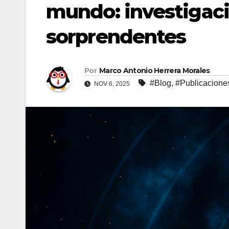
mundo: investigac
sorprendentes
Por
Marco Antonio Herrera Morales
#Blog
,
#Publicacione
NOV 6, 2025