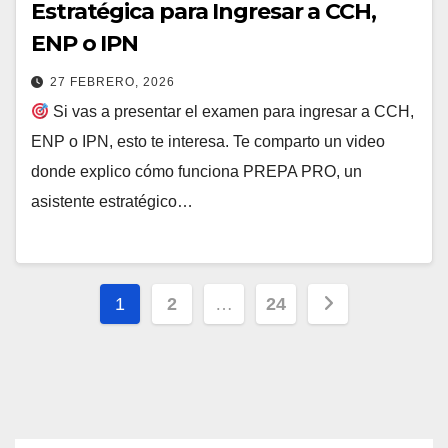
Estratégica para Ingresar a CCH,
ENP o IPN
27 FEBRERO, 2026
Si vas a presentar el examen para ingresar a CCH,
ENP o IPN, esto te interesa. Te comparto un video
donde explico cómo funciona PREPA PRO, un
asistente estratégico…
Paginación
1
2
…
24
de
entradas