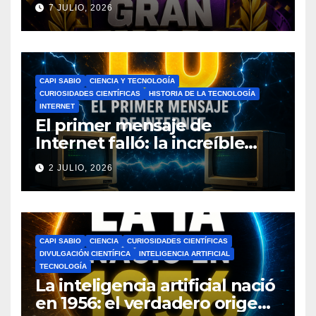
del Ciclo Escolar
7 JULIO, 2026
CAPI SABIO
CIENCIA Y TECNOLOGÍA
CURIOSIDADES CIENTÍFICAS
HISTORIA DE LA TECNOLOGÍA
INTERNET
El primer mensaje de
Internet falló: la increíble
historia de ARPANET que
2 JULIO, 2026
cambió el mundo
CAPI SABIO
CIENCIA
CURIOSIDADES CIENTÍFICAS
DIVULGACIÓN CIENTÍFICA
INTELIGENCIA ARTIFICIAL
TECNOLOGÍA
La inteligencia artificial nació
en 1956: el verdadero origen