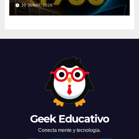
de la IA que cambió el
30 JUNIO, 2026
mundo
Geek Educativo
Conecta mente y tecnologia.