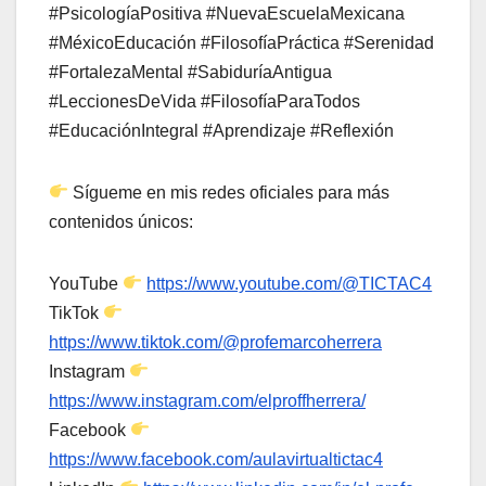
#PsicologíaPositiva #NuevaEscuelaMexicana
#MéxicoEducación #FilosofíaPráctica #Serenidad
#FortalezaMental #SabiduríaAntigua
#LeccionesDeVida #FilosofíaParaTodos
#EducaciónIntegral #Aprendizaje #Reflexión
Sígueme en mis redes oficiales para más
contenidos únicos:
YouTube
https://www.youtube.com/@TICTAC4
TikTok
https://www.tiktok.com/@profemarcoherrera
Instagram
https://www.instagram.com/elproffherrera/
Facebook
https://www.facebook.com/aulavirtualtictac4