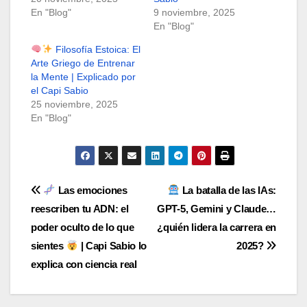
En "Blog"
9 noviembre, 2025
En "Blog"
Filosofía Estoica: El
Arte Griego de Entrenar
la Mente | Explicado por
el Capi Sabio
25 noviembre, 2025
En "Blog"
Navegación
Las emociones
La batalla de las IAs:
reescriben tu ADN: el
GPT-5, Gemini y Claude…
de
poder oculto de lo que
¿quién lidera la carrera en
entradas
sientes
| Capi Sabio lo
2025?
explica con ciencia real