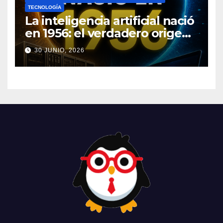
TECNOLOGÍA
La inteligencia artificial nació
en 1956: el verdadero origen
de la IA que cambió el
30 JUNIO, 2026
mundo