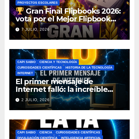
PROYECTOS ESCOLARES
Gran Final Flipbooks 2026:
vota por el Mejor Flipbook
del Ciclo Escolar
7 JULIO, 2026
CAPI SABIO
CIENCIA Y TECNOLOGÍA
CURIOSIDADES CIENTÍFICAS
HISTORIA DE LA TECNOLOGÍA
INTERNET
El primer mensaje de
Internet falló: la increíble
historia de ARPANET que
2 JULIO, 2026
cambió el mundo
CAPI SABIO
CIENCIA
CURIOSIDADES CIENTÍFICAS
DIVULGACIÓN CIENTÍFICA
INTELIGENCIA ARTIFICIAL