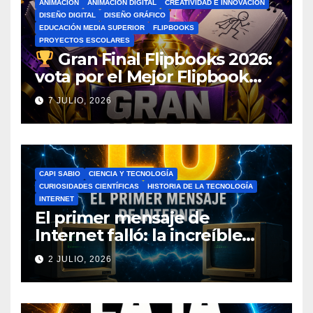
ANIMACIÓN
ANIMACIÓN DIGITAL
CREATIVIDAD E INNOVACIÓN
DISEÑO DIGITAL
DISEÑO GRÁFICO
EDUCACIÓN MEDIA SUPERIOR
FLIPBOOKS
PROYECTOS ESCOLARES
Gran Final Flipbooks 2026:
vota por el Mejor Flipbook
del Ciclo Escolar
7 JULIO, 2026
CAPI SABIO
CIENCIA Y TECNOLOGÍA
CURIOSIDADES CIENTÍFICAS
HISTORIA DE LA TECNOLOGÍA
INTERNET
El primer mensaje de
Internet falló: la increíble
historia de ARPANET que
2 JULIO, 2026
cambió el mundo