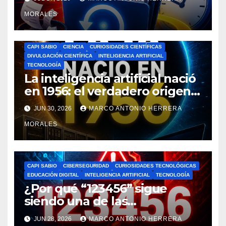
MORALES
CAPI SABIO
CIENCIA
CURIOSIDADES CIENTÍFICAS
DIVULGACIÓN CIENTÍFICA
INTELIGENCIA ARTIFICIAL
TECNOLOGÍA
La inteligencia artificial nació
en 1956: el verdadero origen
de la IA que cambió el mundo
JUN 30, 2026
MARCO ANTONIO HERRERA
MORALES
CAPI SABIO
CIBERSEGURIDAD
CURIOSIDADES TECNOLÓGICAS
EDUCACIÓN DIGITAL
INTELIGENCIA ARTIFICIAL
TECNOLOGÍA
¿Por qué “123456” sigue
siendo una de las
contraseñas más usadas y
JUN 28, 2026
MARCO ANTONIO HERRERA