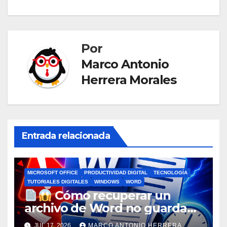
Por
Marco Antonio
Herrera Morales
Entrada relacionada
MICROSOFT OFFICE
PRODUCTIVIDAD DIGITAL
TECNOLOGÍA
TUTORIALES DIGITALES
WINDOWS
WORD
Cómo recuperar un
archivo de Word no guardado
antes de entrar en pánico
JUL 17, 2026
MARCO ANTONIO HERRERA