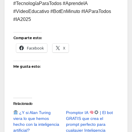
#TecnologíaParaTodos #AprendeIA
#VideoEducativo #BotEnMinuto #IAParaTodos
#IA2025
Comparte esto:
Facebook
X
Me gusta esto:
Relacionado
¿Y si Alan Turing
Promptor IA
| El bot
viera lo que hemos
GRATIS que crea el
hecho con la inteligencia
prompt perfecto para
artificial?
cualquier Inteligencia