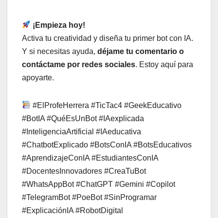
¡Empieza hoy!
Activa tu creatividad y diseña tu primer bot con IA.
Y si necesitas ayuda,
déjame tu comentario o
contáctame por redes sociales
. Estoy aquí para
apoyarte.
#ElProfeHerrera #TicTac4 #GeekEducativo
#BotIA #QuéEsUnBot #IAexplicada
#InteligenciaArtificial #IAeducativa
#ChatbotExplicado #BotsConIA #BotsEducativos
#AprendizajeConIA #EstudiantesConIA
#DocentesInnovadores #CreaTuBot
#WhatsAppBot #ChatGPT #Gemini #Copilot
#TelegramBot #PoeBot #SinProgramar
#ExplicaciónIA #RobotDigital