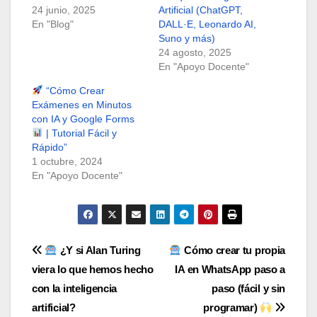
24 junio, 2025
Artificial (ChatGPT,
En "Blog"
DALL·E, Leonardo AI,
Suno y más)
24 agosto, 2025
En "Apoyo Docente"
“Cómo Crear
Exámenes en Minutos
con IA y Google Forms
| Tutorial Fácil y
Rápido”
1 octubre, 2024
En "Apoyo Docente"
Navegación
¿Y si Alan Turing
Cómo crear tu propia
viera lo que hemos hecho
IA en WhatsApp paso a
de
con la inteligencia
paso (fácil y sin
entradas
artificial?
programar)