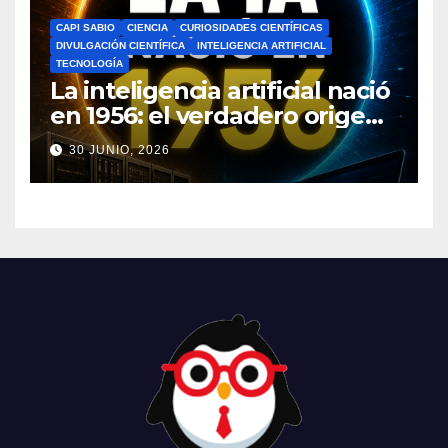
CAPI SABIO
CIENCIA
CURIOSIDADES CIENTÍFICAS
DIVULGACIÓN CIENTÍFICA
INTELIGENCIA ARTIFICIAL
TECNOLOGÍA
La inteligencia artificial nació
en 1956: el verdadero origen
de la IA que cambió el
30 JUNIO, 2026
mundo