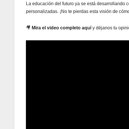
La educación del futuro ya se está desarrollando 
personalizadas. ¡No te pierdas esta visión de cóm
🎥
Mira el video completo aquí
y déjanos tu opini