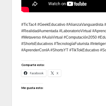
#TicTac4 #GeekEducativo #AlianzaVanguardista 
#RealidadAumentada #LaboratorioVirtual #Apren
#Metaverso #AulaVirtual #Computación2050 #Ed
#ShortsEducativos #TecnologíaFuturista #Intelige
#AprenderConIA #ShortsYT #TikTokEducativo #S
Comparte esto:
Facebook
X
Me gusta esto: