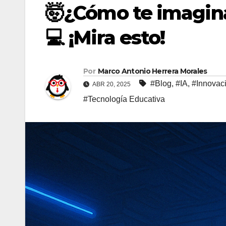
🤯¿Cómo te imaginas
💻 ¡Mira esto!
Por
Marco Antonio Herrera Morales
#Blog
,
#IA
,
#Innovac
ABR 20, 2025
#Tecnología Educativa