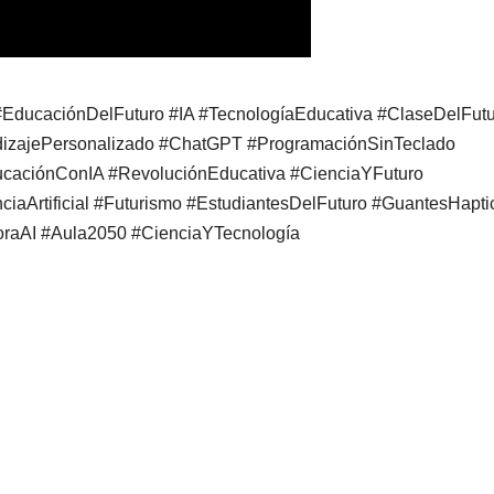
#EducaciónDelFuturo #IA #TecnologíaEducativa #ClaseDelFut
dizajePersonalizado #ChatGPT #ProgramaciónSinTeclado
ucaciónConIA #RevoluciónEducativa #CienciaYFuturo
nciaArtificial #Futurismo #EstudiantesDelFuturo #GuantesHapti
oraAI #Aula2050 #CienciaYTecnología