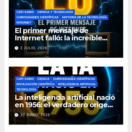
CAPI SABIO
CIENCIA Y TECNOLOGÍA
CURIOSIDADES CIENTÍFICAS
HISTORIA DE LA TECNOLOGÍA
INTERNET
El primer mensaje de
Internet falló: la increíble
historia de ARPANET que
2 JULIO, 2026
cambió el mundo
CAPI SABIO
CIENCIA
CURIOSIDADES CIENTÍFICAS
DIVULGACIÓN CIENTÍFICA
INTELIGENCIA ARTIFICIAL
TECNOLOGÍA
La inteligencia artificial nació
en 1956: el verdadero origen
de la IA que cambió el
30 JUNIO, 2026
mundo