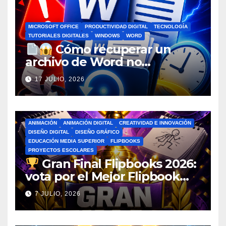
MICROSOFT OFFICE
PRODUCTIVIDAD DIGITAL
TECNOLOGÍA
TUTORIALES DIGITALES
WINDOWS
WORD
Cómo recuperar un
archivo de Word no
guardado antes de entrar en
17 JULIO, 2026
pánico
ANIMACIÓN
ANIMACIÓN DIGITAL
CREATIVIDAD E INNOVACIÓN
DISEÑO DIGITAL
DISEÑO GRÁFICO
EDUCACIÓN MEDIA SUPERIOR
FLIPBOOKS
PROYECTOS ESCOLARES
Gran Final Flipbooks 2026:
vota por el Mejor Flipbook
del Ciclo Escolar
7 JULIO, 2026