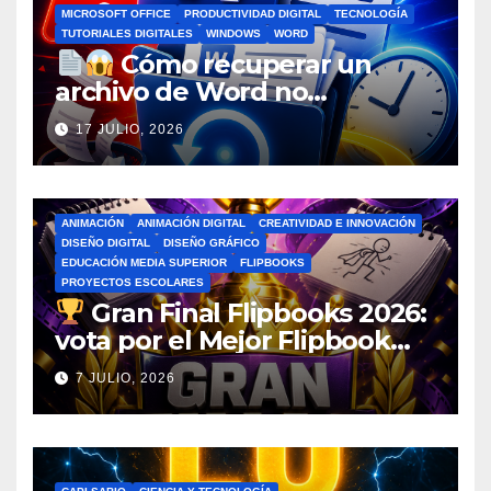
MICROSOFT OFFICE
PRODUCTIVIDAD DIGITAL
TECNOLOGÍA
TUTORIALES DIGITALES
WINDOWS
WORD
Cómo recuperar un
archivo de Word no
guardado antes de entrar en
17 JULIO, 2026
pánico
ANIMACIÓN
ANIMACIÓN DIGITAL
CREATIVIDAD E INNOVACIÓN
DISEÑO DIGITAL
DISEÑO GRÁFICO
EDUCACIÓN MEDIA SUPERIOR
FLIPBOOKS
PROYECTOS ESCOLARES
Gran Final Flipbooks 2026:
vota por el Mejor Flipbook
del Ciclo Escolar
7 JULIO, 2026