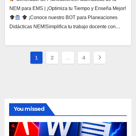
NEM para EMS | ¡Optimiza tu Tiempo y Enseña Mejor!
¡Conoce nuestro BOT para Planeaciones
Didácticas NEM!Simplifica tu trabajo docente con…
Paginación
1
2
…
4
de
entradas
You missed