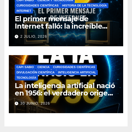
CAPI SABIO
CIENCIA Y TECNOLOGÍA
CURIOSIDADES CIENTÍFICAS
HISTORIA DE LA TECNOLOGÍA
INTERNET
El primer mensaje de
Internet falló: la increíble
historia de ARPANET que
2 JULIO, 2026
cambió el mundo
CAPI SABIO
CIENCIA
CURIOSIDADES CIENTÍFICAS
DIVULGACIÓN CIENTÍFICA
INTELIGENCIA ARTIFICIAL
TECNOLOGÍA
La inteligencia artificial nació
en 1956: el verdadero origen
de la IA que cambió el
30 JUNIO, 2026
mundo