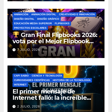
ANIMACIÓN
ANIMACIÓN DIGITAL
CREATIVIDAD E INNOVACIÓN
DISEÑO DIGITAL
DISEÑO GRÁFICO
EDUCACIÓN MEDIA SUPERIOR
FLIPBOOKS
PROYECTOS ESCOLARES
Gran Final Flipbooks 2026:
vota por el Mejor Flipbook
del Ciclo Escolar
7 JULIO, 2026
CAPI SABIO
CIENCIA Y TECNOLOGÍA
CURIOSIDADES CIENTÍFICAS
HISTORIA DE LA TECNOLOGÍA
INTERNET
El primer mensaje de
Internet falló: la increíble
historia de ARPANET que
2 JULIO, 2026
cambió el mundo