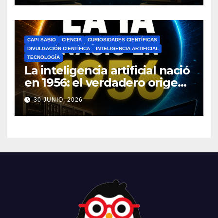
CAPI SABIO
CIENCIA
CURIOSIDADES CIENTÍFICAS
DIVULGACIÓN CIENTÍFICA
INTELIGENCIA ARTIFICIAL
TECNOLOGÍA
La inteligencia artificial nació
en 1956: el verdadero origen
de la IA que cambió el
30 JUNIO, 2026
mundo