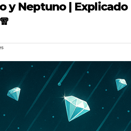
o y Neptuno | Explicado
🧣
es