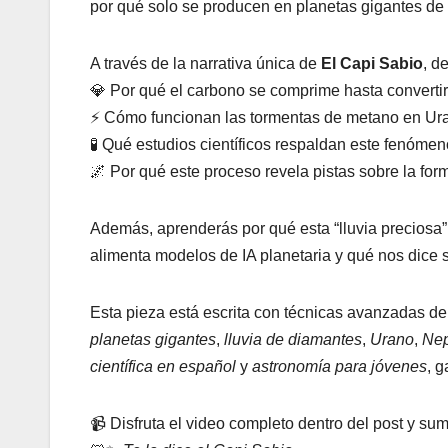
por qué solo se producen en planetas gigantes de hi
A través de la narrativa única de
El Capi Sabio
, d
💎 Por qué el carbono se comprime hasta converti
⚡ Cómo funcionan las tormentas de metano en Ur
🧪 Qué estudios científicos respaldan este fenómen
🌌 Por qué este proceso revela pistas sobre la fo
Además, aprenderás por qué esta “lluvia preciosa
alimenta modelos de IA planetaria y qué nos dice s
Esta pieza está escrita con técnicas avanzadas d
planetas gigantes
,
lluvia de diamantes
,
Urano
,
Ne
científica en español
y
astronomía para jóvenes
, 
📹 Disfruta el video completo dentro del post y su