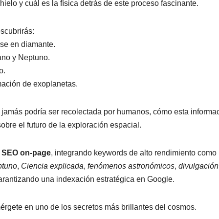
elo y cuál es la física detrás de este proceso fascinante.
escubrirás:
rse en diamante.
ano y Neptuno.
o.
rmación de exoplanetas.
” jamás podría ser recolectada por humanos, cómo esta informa
obre el futuro de la exploración espacial.
e
SEO on-page
, integrando keywords de alto rendimiento como
ptuno
,
Ciencia explicada
,
fenómenos astronómicos
,
divulgación
garantizando una indexación estratégica en Google.
mérgete en uno de los secretos más brillantes del cosmos.