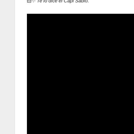
🐹✨
Te lo dice el Capi Sabio.