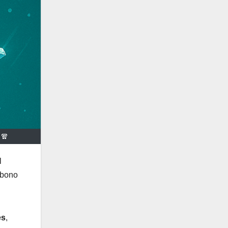
🧣
l
rbono
es
,