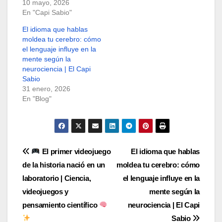
10 mayo, 2026
En "Capi Sabio"
El idioma que hablas
moldea tu cerebro: cómo
el lenguaje influye en la
mente según la
neurociencia | El Capi
Sabio
31 enero, 2026
En "Blog"
Navegación
El primer videojuego
El idioma que hablas
de la historia nació en un
moldea tu cerebro: cómo
de
laboratorio | Ciencia,
el lenguaje influye en la
entradas
videojuegos y
mente según la
pensamiento científico
neurociencia | El Capi
Sabio