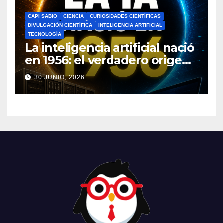
CAPI SABIO
CIENCIA
CURIOSIDADES CIENTÍFICAS
DIVULGACIÓN CIENTÍFICA
INTELIGENCIA ARTIFICIAL
TECNOLOGÍA
La inteligencia artificial nació
en 1956: el verdadero origen
de la IA que cambió el
30 JUNIO, 2026
mundo