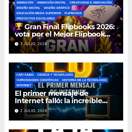
ANIMACIÓN
ANIMACIÓN DIGITAL
CREATIVIDAD E INNOVACIÓN
DISEÑO DIGITAL
DISEÑO GRÁFICO
EDUCACIÓN MEDIA SUPERIOR
FLIPBOOKS
PROYECTOS ESCOLARES
Gran Final Flipbooks 2026:
vota por el Mejor Flipbook
del Ciclo Escolar
7 JULIO, 2026
CAPI SABIO
CIENCIA Y TECNOLOGÍA
CURIOSIDADES CIENTÍFICAS
HISTORIA DE LA TECNOLOGÍA
INTERNET
El primer mensaje de
Internet falló: la increíble
historia de ARPANET que
2 JULIO, 2026
cambió el mundo