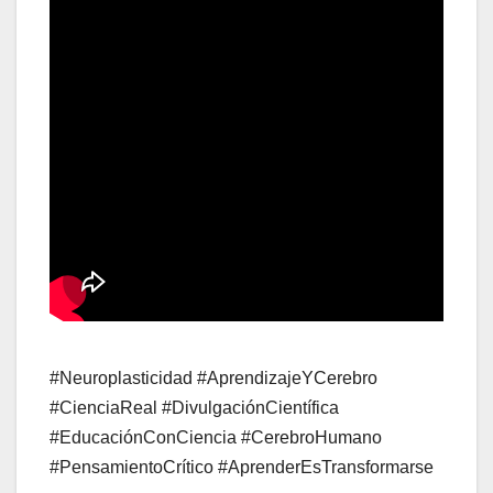
#Neuroplasticidad #AprendizajeYCerebro
#CienciaReal #DivulgaciónCientífica
#EducaciónConCiencia #CerebroHumano
#PensamientoCrítico #AprenderEsTransformarse