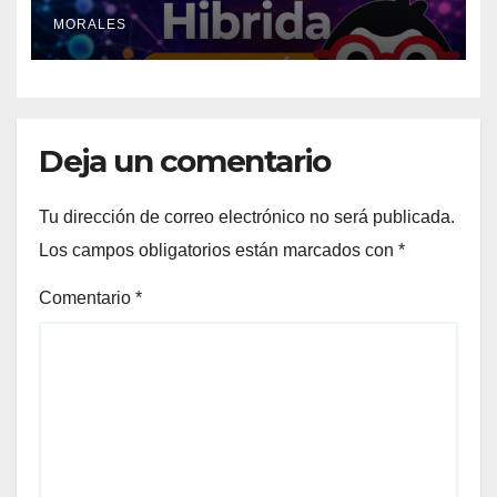
supercomputadoras que está
MORALES
transformando la ciencia en
2026
Deja un comentario
Tu dirección de correo electrónico no será publicada.
Los campos obligatorios están marcados con
*
Comentario
*