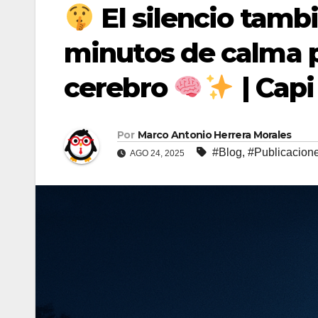
El silencio tamb
minutos de calma 
cerebro
| Capi
Por
Marco Antonio Herrera Morales
#Blog
,
#Publicacion
AGO 24, 2025