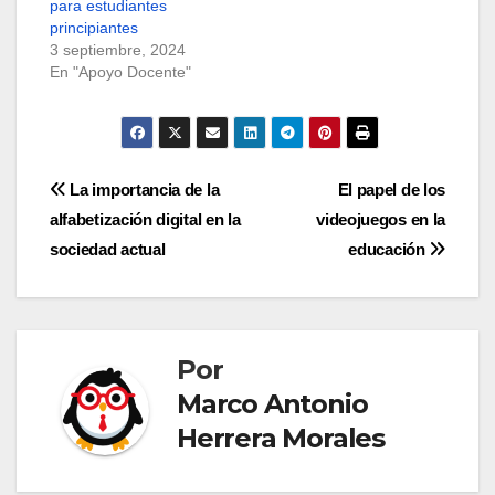
para estudiantes
principiantes
3 septiembre, 2024
En "Apoyo Docente"
Navegación
La importancia de la
El papel de los
alfabetización digital en la
videojuegos en la
de
sociedad actual
educación
entradas
Por
Marco Antonio
Herrera Morales