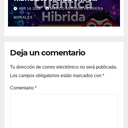
inteligencia artificial y
ABR 14, 2026
MARCO ANTONIO HERRERA
supercomputadoras que está
MORALES
transformando la ciencia en
2026
Deja un comentario
Tu dirección de correo electrónico no será publicada.
Los campos obligatorios están marcados con
*
Comentario
*