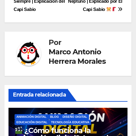
entradas
Siempre | Explicación del
Neptuno | Explicado por El
Capi Sabio
Capi Sabio
Por
Marco Antonio
Herrera Morales
Entrada relacionada
ANIMACIÓN DIGITAL
BLOG
DISEÑO DIGITAL
EDUCACIÓN DIGITAL
TECNOLOGÍA EDUCATIVA
¿Cómo funciona la