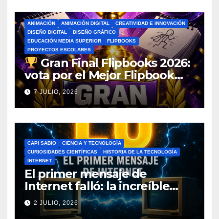
ANIMACIÓN
ANIMACIÓN DIGITAL
CREATIVIDAD E INNOVACIÓN
DISEÑO DIGITAL
DISEÑO GRÁFICO
EDUCACIÓN MEDIA SUPERIOR
FLIPBOOKS
PROYECTOS ESCOLARES
Gran Final Flipbooks 2026:
vota por el Mejor Flipbook
del Ciclo Escolar
7 JULIO, 2026
CAPI SABIO
CIENCIA Y TECNOLOGÍA
CURIOSIDADES CIENTÍFICAS
HISTORIA DE LA TECNOLOGÍA
INTERNET
El primer mensaje de
Internet falló: la increíble
historia de ARPANET que
2 JULIO, 2026
cambió el mundo