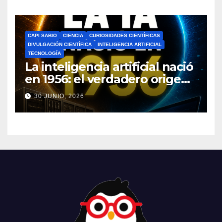
CAPI SABIO
CIENCIA
CURIOSIDADES CIENTÍFICAS
DIVULGACIÓN CIENTÍFICA
INTELIGENCIA ARTIFICIAL
TECNOLOGÍA
La inteligencia artificial nació
en 1956: el verdadero origen
de la IA que cambió el
30 JUNIO, 2026
mundo