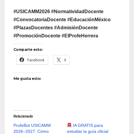
#USICAMM2026 #NormatividadDocente
#ConvocatoriaDocente #EducaciónMéxico
#PlazasDocentes #AdmisiónDocente
#PromociónDocente #ElProfeHerrera
Comparte esto:
Facebook
X
Me gusta esto:
Relacionado
ProfeBot USICAMM
IA GRATIS para
2026–2027: Cómo
estudiar la guía oficial