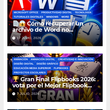
MICROSOFT OFFICE
PRODUCTIVIDAD DIGITAL
TECNOLOGÍA
TUTORIALES DIGITALES
WINDOWS
WORD
Cómo recuperar un
archivo de Word no
guardado antes de entrar en
17 JULIO, 2026
pánico
ANIMACIÓN
ANIMACIÓN DIGITAL
CREATIVIDAD E INNOVACIÓN
DISEÑO DIGITAL
DISEÑO GRÁFICO
EDUCACIÓN MEDIA SUPERIOR
FLIPBOOKS
PROYECTOS ESCOLARES
Gran Final Flipbooks 2026:
vota por el Mejor Flipbook
del Ciclo Escolar
7 JULIO, 2026