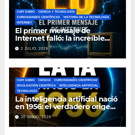
CAPI SABIO
CIENCIA Y TECNOLOGÍA
CURIOSIDADES CIENTÍFICAS
HISTORIA DE LA TECNOLOGÍA
INTERNET
El primer mensaje de
Internet falló: la increíble
historia de ARPANET que
2 JULIO, 2026
cambió el mundo
CAPI SABIO
CIENCIA
CURIOSIDADES CIENTÍFICAS
DIVULGACIÓN CIENTÍFICA
INTELIGENCIA ARTIFICIAL
TECNOLOGÍA
La inteligencia artificial nació
en 1956: el verdadero origen
de la IA que cambió el
30 JUNIO, 2026
mundo