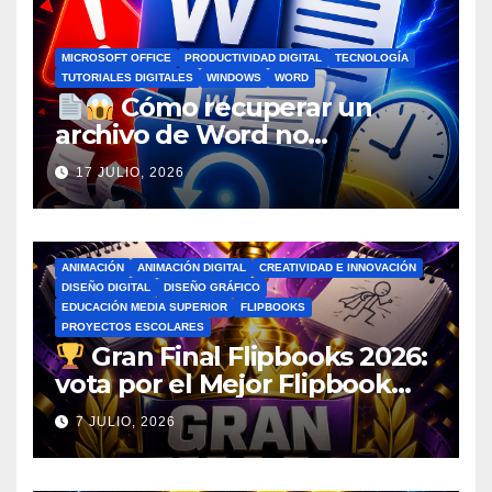
MICROSOFT OFFICE
PRODUCTIVIDAD DIGITAL
TECNOLOGÍA
TUTORIALES DIGITALES
WINDOWS
WORD
Cómo recuperar un
archivo de Word no
guardado antes de entrar en
17 JULIO, 2026
pánico
ANIMACIÓN
ANIMACIÓN DIGITAL
CREATIVIDAD E INNOVACIÓN
DISEÑO DIGITAL
DISEÑO GRÁFICO
EDUCACIÓN MEDIA SUPERIOR
FLIPBOOKS
PROYECTOS ESCOLARES
Gran Final Flipbooks 2026:
vota por el Mejor Flipbook
del Ciclo Escolar
7 JULIO, 2026