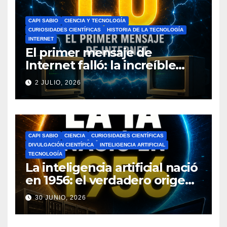
CAPI SABIO
CIENCIA Y TECNOLOGÍA
CURIOSIDADES CIENTÍFICAS
HISTORIA DE LA TECNOLOGÍA
INTERNET
El primer mensaje de
Internet falló: la increíble
historia de ARPANET que
2 JULIO, 2026
cambió el mundo
CAPI SABIO
CIENCIA
CURIOSIDADES CIENTÍFICAS
DIVULGACIÓN CIENTÍFICA
INTELIGENCIA ARTIFICIAL
TECNOLOGÍA
La inteligencia artificial nació
en 1956: el verdadero origen
de la IA que cambió el
30 JUNIO, 2026
mundo