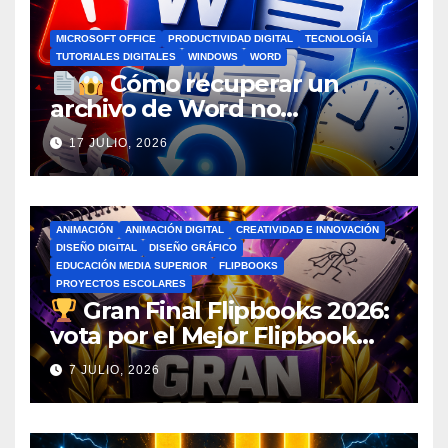
MICROSOFT OFFICE
PRODUCTIVIDAD DIGITAL
TECNOLOGÍA
TUTORIALES DIGITALES
WINDOWS
WORD
Cómo recuperar un
archivo de Word no
guardado antes de entrar en
17 JULIO, 2026
pánico
ANIMACIÓN
ANIMACIÓN DIGITAL
CREATIVIDAD E INNOVACIÓN
DISEÑO DIGITAL
DISEÑO GRÁFICO
EDUCACIÓN MEDIA SUPERIOR
FLIPBOOKS
PROYECTOS ESCOLARES
Gran Final Flipbooks 2026:
vota por el Mejor Flipbook
del Ciclo Escolar
7 JULIO, 2026