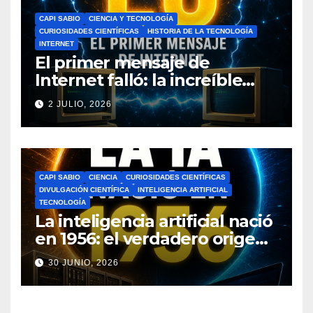
CAPI SABIO
CIENCIA Y TECNOLOGÍA
CURIOSIDADES CIENTÍFICAS
HISTORIA DE LA TECNOLOGÍA
INTERNET
El primer mensaje de
Internet falló: la increíble
historia de ARPANET que
2 JULIO, 2026
cambió el mundo
CAPI SABIO
CIENCIA
CURIOSIDADES CIENTÍFICAS
DIVULGACIÓN CIENTÍFICA
INTELIGENCIA ARTIFICIAL
TECNOLOGÍA
La inteligencia artificial nació
en 1956: el verdadero origen
de la IA que cambió el
30 JUNIO, 2026
mundo