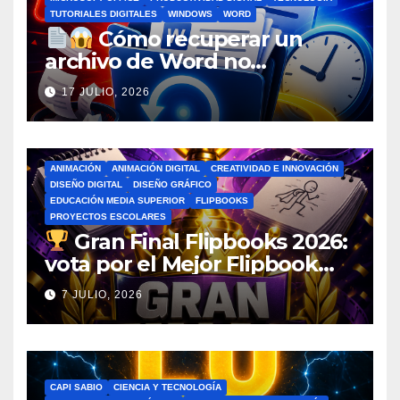
TUTORIALES DIGITALES
WINDOWS
WORD
Cómo recuperar un
archivo de Word no
guardado antes de entrar en
17 JULIO, 2026
pánico
ANIMACIÓN
ANIMACIÓN DIGITAL
CREATIVIDAD E INNOVACIÓN
DISEÑO DIGITAL
DISEÑO GRÁFICO
EDUCACIÓN MEDIA SUPERIOR
FLIPBOOKS
PROYECTOS ESCOLARES
Gran Final Flipbooks 2026:
vota por el Mejor Flipbook
del Ciclo Escolar
7 JULIO, 2026
CAPI SABIO
CIENCIA Y TECNOLOGÍA