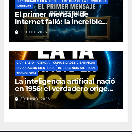
CURIOSIDADES CIENTÍFICAS
HISTORIA DE LA TECNOLOGÍA
INTERNET
El primer mensaje de
Internet falló: la increíble
historia de ARPANET que
2 JULIO, 2026
cambió el mundo
CAPI SABIO
CIENCIA
CURIOSIDADES CIENTÍFICAS
DIVULGACIÓN CIENTÍFICA
INTELIGENCIA ARTIFICIAL
TECNOLOGÍA
La inteligencia artificial nació
en 1956: el verdadero origen
de la IA que cambió el
30 JUNIO, 2026
mundo