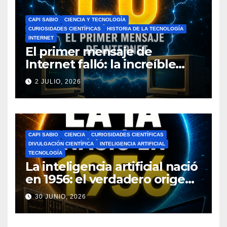
CAPI SABIO
CIENCIA Y TECNOLOGÍA
CURIOSIDADES CIENTÍFICAS
HISTORIA DE LA TECNOLOGÍA
INTERNET
El primer mensaje de
Internet falló: la increíble
historia de ARPANET que
2 JULIO, 2026
cambió el mundo
CAPI SABIO
CIENCIA
CURIOSIDADES CIENTÍFICAS
DIVULGACIÓN CIENTÍFICA
INTELIGENCIA ARTIFICIAL
TECNOLOGÍA
La inteligencia artificial nació
en 1956: el verdadero origen
de la IA que cambió el
30 JUNIO, 2026
mundo