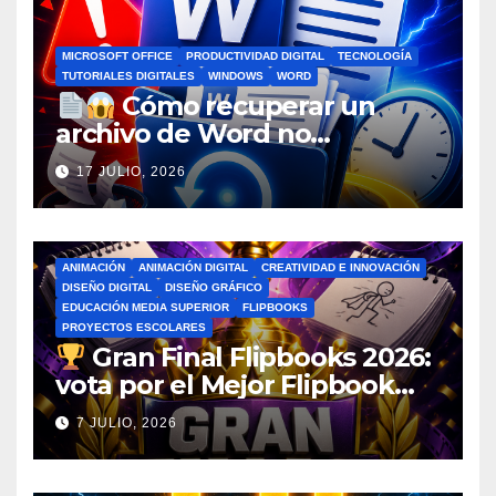
MICROSOFT OFFICE
PRODUCTIVIDAD DIGITAL
TECNOLOGÍA
TUTORIALES DIGITALES
WINDOWS
WORD
Cómo recuperar un
archivo de Word no
guardado antes de entrar en
17 JULIO, 2026
pánico
ANIMACIÓN
ANIMACIÓN DIGITAL
CREATIVIDAD E INNOVACIÓN
DISEÑO DIGITAL
DISEÑO GRÁFICO
EDUCACIÓN MEDIA SUPERIOR
FLIPBOOKS
PROYECTOS ESCOLARES
Gran Final Flipbooks 2026:
vota por el Mejor Flipbook
del Ciclo Escolar
7 JULIO, 2026