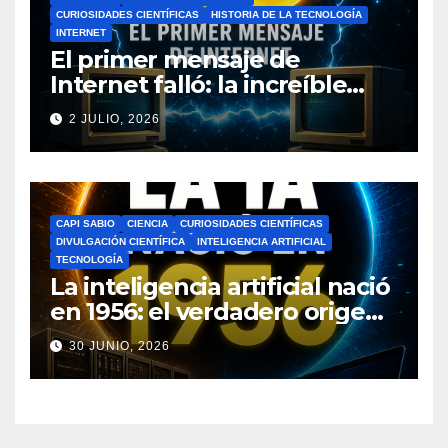
CURIOSIDADES CIENTÍFICAS
HISTORIA DE LA TECNOLOGÍA
INTERNET
El primer mensaje de
Internet falló: la increíble
historia de ARPANET que
2 JULIO, 2026
cambió el mundo
CAPI SABIO
CIENCIA
CURIOSIDADES CIENTÍFICAS
DIVULGACIÓN CIENTÍFICA
INTELIGENCIA ARTIFICIAL
TECNOLOGÍA
La inteligencia artificial nació
en 1956: el verdadero origen
de la IA que cambió el
30 JUNIO, 2026
mundo