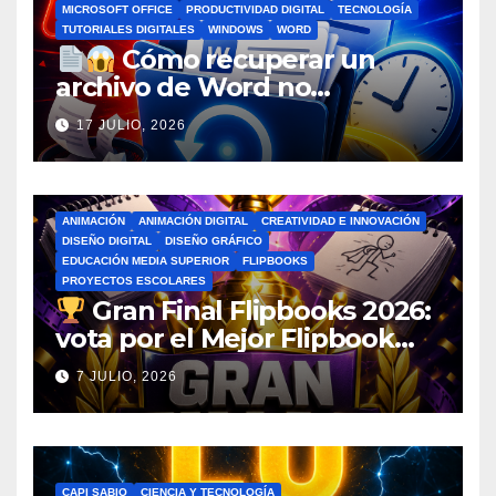
MICROSOFT OFFICE
PRODUCTIVIDAD DIGITAL
TECNOLOGÍA
TUTORIALES DIGITALES
WINDOWS
WORD
Cómo recuperar un
archivo de Word no
guardado antes de entrar en
17 JULIO, 2026
pánico
ANIMACIÓN
ANIMACIÓN DIGITAL
CREATIVIDAD E INNOVACIÓN
DISEÑO DIGITAL
DISEÑO GRÁFICO
EDUCACIÓN MEDIA SUPERIOR
FLIPBOOKS
PROYECTOS ESCOLARES
Gran Final Flipbooks 2026:
vota por el Mejor Flipbook
del Ciclo Escolar
7 JULIO, 2026
CAPI SABIO
CIENCIA Y TECNOLOGÍA