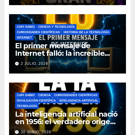
CAPI SABIO
CIENCIA Y TECNOLOGÍA
CURIOSIDADES CIENTÍFICAS
HISTORIA DE LA TECNOLOGÍA
INTERNET
El primer mensaje de
Internet falló: la increíble
historia de ARPANET que
2 JULIO, 2026
cambió el mundo
CAPI SABIO
CIENCIA
CURIOSIDADES CIENTÍFICAS
DIVULGACIÓN CIENTÍFICA
INTELIGENCIA ARTIFICIAL
TECNOLOGÍA
La inteligencia artificial nació
en 1956: el verdadero origen
de la IA que cambió el
30 JUNIO, 2026