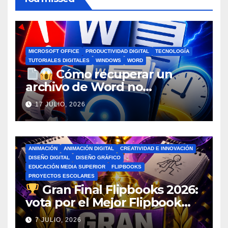
MICROSOFT OFFICE
PRODUCTIVIDAD DIGITAL
TECNOLOGÍA
TUTORIALES DIGITALES
WINDOWS
WORD
Cómo recuperar un
archivo de Word no
guardado antes de entrar en
17 JULIO, 2026
pánico
ANIMACIÓN
ANIMACIÓN DIGITAL
CREATIVIDAD E INNOVACIÓN
DISEÑO DIGITAL
DISEÑO GRÁFICO
EDUCACIÓN MEDIA SUPERIOR
FLIPBOOKS
PROYECTOS ESCOLARES
Gran Final Flipbooks 2026:
vota por el Mejor Flipbook
del Ciclo Escolar
7 JULIO, 2026