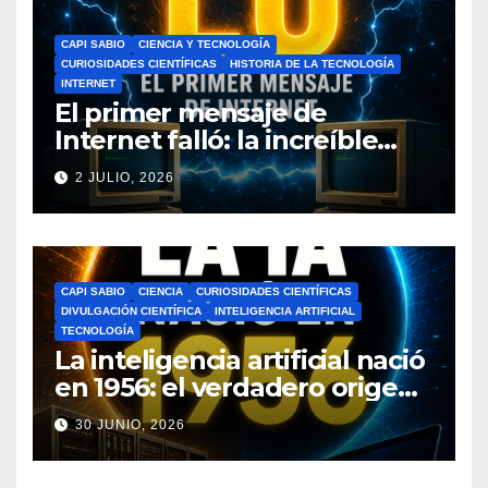
CAPI SABIO
CIENCIA Y TECNOLOGÍA
CURIOSIDADES CIENTÍFICAS
HISTORIA DE LA TECNOLOGÍA
INTERNET
El primer mensaje de
Internet falló: la increíble
historia de ARPANET que
2 JULIO, 2026
cambió el mundo
CAPI SABIO
CIENCIA
CURIOSIDADES CIENTÍFICAS
DIVULGACIÓN CIENTÍFICA
INTELIGENCIA ARTIFICIAL
TECNOLOGÍA
La inteligencia artificial nació
en 1956: el verdadero origen
de la IA que cambió el
30 JUNIO, 2026
mundo