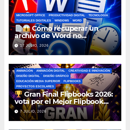
MICROSOFT OFFICE
PRODUCTIVIDAD DIGITAL
TECNOLOGÍA
TUTORIALES DIGITALES
WINDOWS
WORD
Cómo recuperar un
archivo de Word no
guardado antes de entrar en
17 JULIO, 2026
pánico
ANIMACIÓN
ANIMACIÓN DIGITAL
CREATIVIDAD E INNOVACIÓN
DISEÑO DIGITAL
DISEÑO GRÁFICO
EDUCACIÓN MEDIA SUPERIOR
FLIPBOOKS
PROYECTOS ESCOLARES
Gran Final Flipbooks 2026:
vota por el Mejor Flipbook
del Ciclo Escolar
7 JULIO, 2026