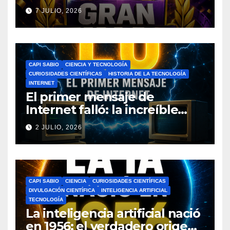
del Ciclo Escolar
7 JULIO, 2026
CAPI SABIO
CIENCIA Y TECNOLOGÍA
CURIOSIDADES CIENTÍFICAS
HISTORIA DE LA TECNOLOGÍA
INTERNET
El primer mensaje de
Internet falló: la increíble
historia de ARPANET que
2 JULIO, 2026
cambió el mundo
CAPI SABIO
CIENCIA
CURIOSIDADES CIENTÍFICAS
DIVULGACIÓN CIENTÍFICA
INTELIGENCIA ARTIFICIAL
TECNOLOGÍA
La inteligencia artificial nació
en 1956: el verdadero origen