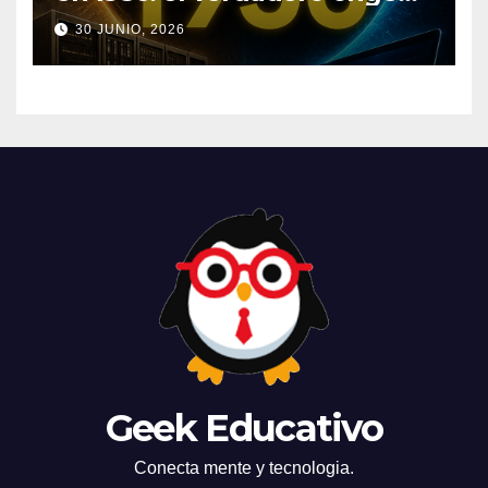
de la IA que cambió el
30 JUNIO, 2026
mundo
Geek Educativo
Conecta mente y tecnologia.