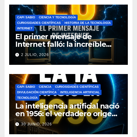
CAPI SABIO
CIENCIA Y TECNOLOGÍA
CURIOSIDADES CIENTÍFICAS
HISTORIA DE LA TECNOLOGÍA
INTERNET
El primer mensaje de
Internet falló: la increíble
historia de ARPANET que
2 JULIO, 2026
cambió el mundo
CAPI SABIO
CIENCIA
CURIOSIDADES CIENTÍFICAS
DIVULGACIÓN CIENTÍFICA
INTELIGENCIA ARTIFICIAL
TECNOLOGÍA
La inteligencia artificial nació
en 1956: el verdadero origen
de la IA que cambió el
30 JUNIO, 2026
mundo