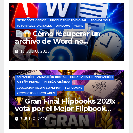
MICROSOFT OFFICE
PRODUCTIVIDAD DIGITAL
TECNOLOGÍA
TUTORIALES DIGITALES
WINDOWS
WORD
Cómo recuperar un
archivo de Word no
guardado antes de entrar en
17 JULIO, 2026
pánico
ANIMACIÓN
ANIMACIÓN DIGITAL
CREATIVIDAD E INNOVACIÓN
DISEÑO DIGITAL
DISEÑO GRÁFICO
EDUCACIÓN MEDIA SUPERIOR
FLIPBOOKS
PROYECTOS ESCOLARES
Gran Final Flipbooks 2026:
vota por el Mejor Flipbook
del Ciclo Escolar
7 JULIO, 2026