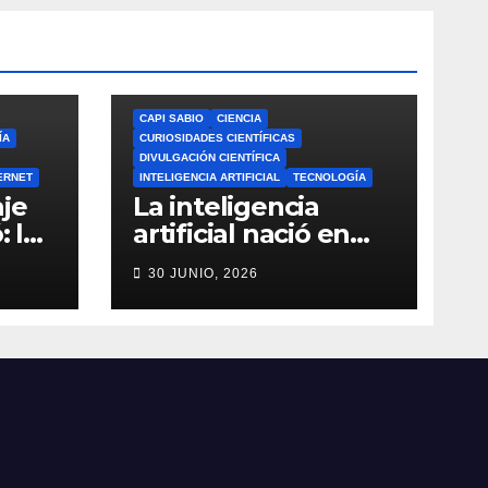
CAPI SABIO
CIENCIA
ÍA
CURIOSIDADES CIENTÍFICAS
DIVULGACIÓN CIENTÍFICA
ERNET
INTELIGENCIA ARTIFICIAL
TECNOLOGÍA
je
La inteligencia
: la
artificial nació en
a de
1956: el verdadero
30 JUNIO, 2026
origen de la IA que
do
cambió el mundo