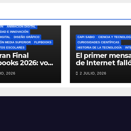
ÓN
ANIMACIÓN DIGITAL
IDAD E INNOVACIÓN
DIGITAL
DISEÑO GRÁFICO
CAPI SABIO
CIENCIA Y TECNOLOG
ÓN MEDIA SUPERIOR
FLIPBOOKS
CURIOSIDADES CIENTÍFICAS
TOS ESCOLARES
HISTORIA DE LA TECNOLOGÍA
INT
ran Final
El primer mensa
books 2026: vota
de Internet falló
el Mejor
increíble histori
IO, 2026
2 JULIO, 2026
book del Ciclo
ARPANET que
lar 🎨
cambió el mun