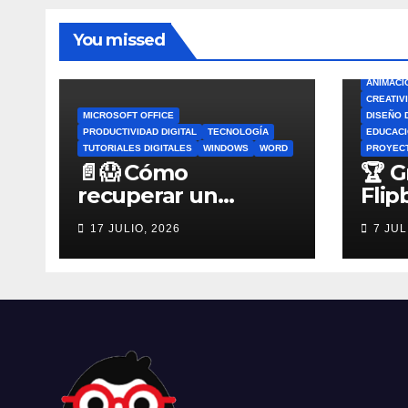
You missed
ANIMACI
CREATIV
MICROSOFT OFFICE
DISEÑO 
PRODUCTIVIDAD DIGITAL
TECNOLOGÍA
EDUCACI
TUTORIALES DIGITALES
WINDOWS
WORD
PROYEC
📄😱 Cómo
🏆 G
recuperar un
Flip
archivo de Word no
por 
17 JULIO, 2026
7 JUL
guardado antes de
Flip
entrar en pánico
Esco