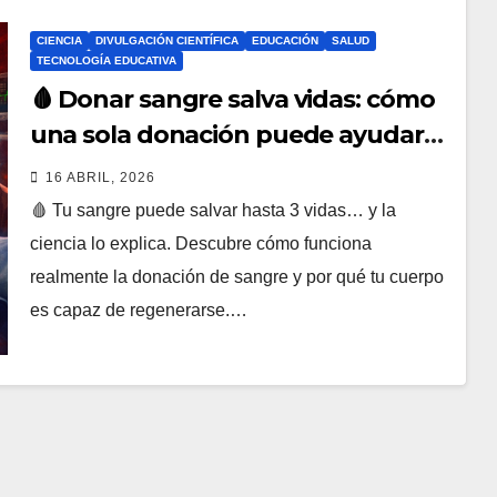
CIENCIA
DIVULGACIÓN CIENTÍFICA
EDUCACIÓN
SALUD
TECNOLOGÍA EDUCATIVA
🩸 Donar sangre salva vidas: cómo
una sola donación puede ayudar
hasta a 3 personas (explicación
16 ABRIL, 2026
científica real)
🩸 Tu sangre puede salvar hasta 3 vidas… y la
ciencia lo explica. Descubre cómo funciona
realmente la donación de sangre y por qué tu cuerpo
es capaz de regenerarse.…