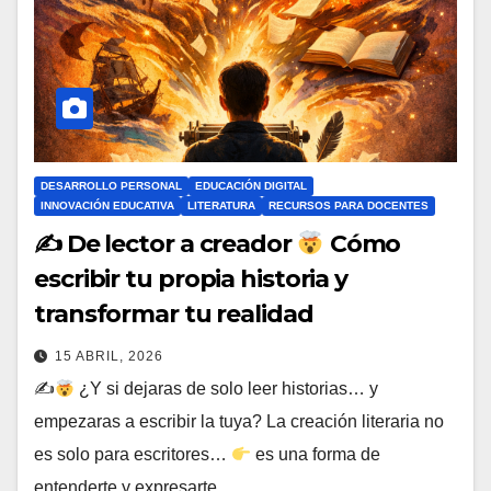
DESARROLLO PERSONAL
EDUCACIÓN DIGITAL
INNOVACIÓN EDUCATIVA
LITERATURA
RECURSOS PARA DOCENTES
✍
De lector a creador
Cómo
escribir tu propia historia y
transformar tu realidad
15 ABRIL, 2026
✍
¿Y si dejaras de solo leer historias… y
empezaras a escribir la tuya? La creación literaria no
es solo para escritores…
es una forma de
entenderte y expresarte…