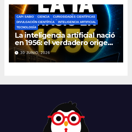
CAPI SABIO
CIENCIA
CURIOSIDADES CIENTÍFICAS
DIVULGACIÓN CIENTÍFICA
INTELIGENCIA ARTIFICIAL
TECNOLOGÍA
La inteligencia artificial nació
en 1956: el verdadero origen
de la IA que cambió el
30 JUNIO, 2026
mundo