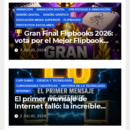
ANIMACIÓN
ANIMACIÓN DIGITAL
CREATIVIDAD E INNOVACIÓN
DISEÑO DIGITAL
DISEÑO GRÁFICO
EDUCACIÓN MEDIA SUPERIOR
FLIPBOOKS
PROYECTOS ESCOLARES
Gran Final Flipbooks 2026:
vota por el Mejor Flipbook
del Ciclo Escolar
7 JULIO, 2026
CAPI SABIO
CIENCIA Y TECNOLOGÍA
CURIOSIDADES CIENTÍFICAS
HISTORIA DE LA TECNOLOGÍA
INTERNET
El primer mensaje de
Internet falló: la increíble
historia de ARPANET que
2 JULIO, 2026
cambió el mundo