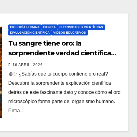
BIOLOGÍA HUMANA
CIENCIA
CURIOSIDADES CIENTÍFICAS
DIVULGACIÓN CIENTÍFICA
VIDEOS EDUCATIVOS
Tu sangre tiene oro: la
sorprendente verdad científica
sobre el oro microscópico en el
16 ABRIL, 2026
cuerpo humano
🩸✨ ¿Sabías que tu cuerpo contiene oro real?
Descubre la sorprendente explicación científica
detrás de este fascinante dato y conoce cómo el oro
microscópico forma parte del organismo humano.
Entra…