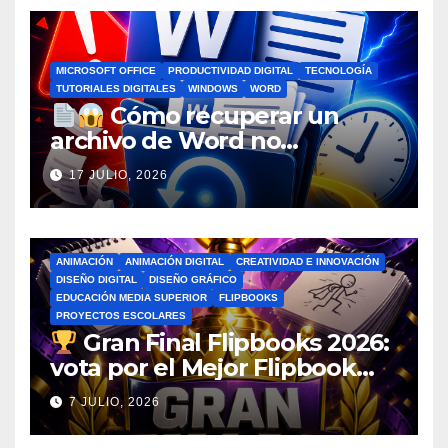
MICROSOFT OFFICE
PRODUCTIVIDAD DIGITAL
TECNOLOGÍA
TUTORIALES DIGITALES
WINDOWS
WORD
Cómo recuperar un
archivo de Word no
guardado antes de entrar en
17 JULIO, 2026
pánico
ANIMACIÓN
ANIMACIÓN DIGITAL
CREATIVIDAD E INNOVACIÓN
DISEÑO DIGITAL
DISEÑO GRÁFICO
EDUCACIÓN MEDIA SUPERIOR
FLIPBOOKS
PROYECTOS ESCOLARES
Gran Final Flipbooks 2026:
vota por el Mejor Flipbook
del Ciclo Escolar
7 JULIO, 2026