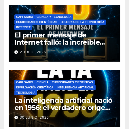
CAPI SABIO
CIENCIA Y TECNOLOGÍA
CURIOSIDADES CIENTÍFICAS
HISTORIA DE LA TECNOLOGÍA
INTERNET
El primer mensaje de
Internet falló: la increíble
historia de ARPANET que
2 JULIO, 2026
cambió el mundo
CAPI SABIO
CIENCIA
CURIOSIDADES CIENTÍFICAS
DIVULGACIÓN CIENTÍFICA
INTELIGENCIA ARTIFICIAL
TECNOLOGÍA
La inteligencia artificial nació
en 1956: el verdadero origen
de la IA que cambió el
30 JUNIO, 2026
mundo