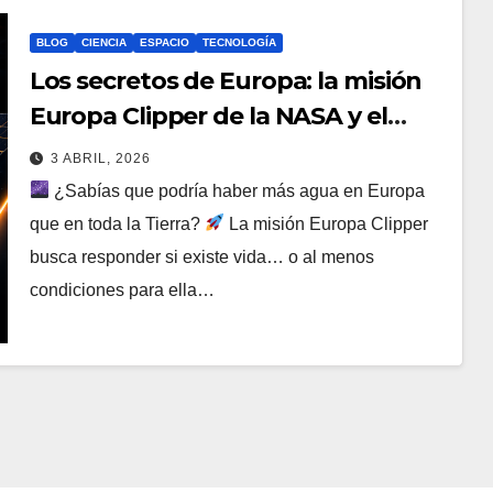
BLOG
CIENCIA
ESPACIO
TECNOLOGÍA
Los secretos de Europa: la misión
Europa Clipper de la NASA y el
posible hallazgo de vida
3 ABRIL, 2026
extraterrestre en nuestro sistema
¿Sabías que podría haber más agua en Europa
solar
que en toda la Tierra?
La misión Europa Clipper
busca responder si existe vida… o al menos
condiciones para ella…