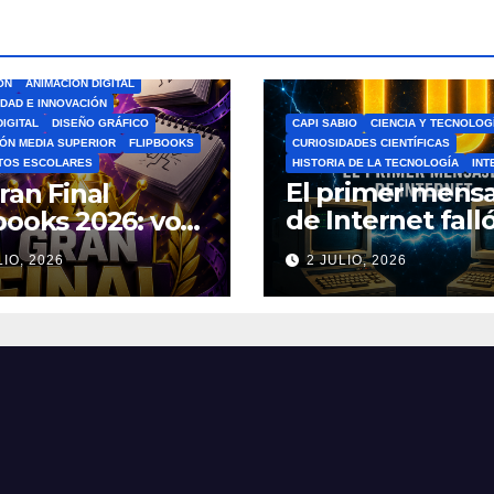
ÓN
ANIMACIÓN DIGITAL
IDAD E INNOVACIÓN
DIGITAL
DISEÑO GRÁFICO
CAPI SABIO
CIENCIA Y TECNOLOG
ÓN MEDIA SUPERIOR
FLIPBOOKS
CURIOSIDADES CIENTÍFICAS
TOS ESCOLARES
HISTORIA DE LA TECNOLOGÍA
INT
El primer mensa
ran Final
de Internet falló
books 2026: vota
increíble histori
el Mejor
LIO, 2026
2 JULIO, 2026
ARPANET que
book del Ciclo
cambió el mun
lar