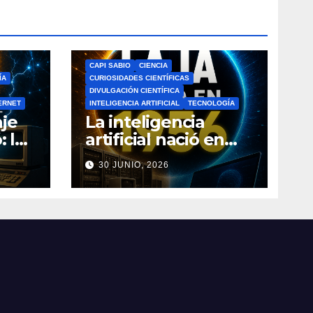
CAPI SABIO
CIENCIA
ÍA
CURIOSIDADES CIENTÍFICAS
DIVULGACIÓN CIENTÍFICA
ERNET
INTELIGENCIA ARTIFICIAL
TECNOLOGÍA
je
La inteligencia
: la
artificial nació en
a de
1956: el verdadero
30 JUNIO, 2026
origen de la IA que
do
cambió el mundo