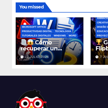
You missed
ANIMACI
CREATIV
MICROSOFT OFFICE
DISEÑO 
PRODUCTIVIDAD DIGITAL
TECNOLOGÍA
EDUCACI
TUTORIALES DIGITALES
WINDOWS
WORD
PROYEC
Cómo
G
recuperar un
Flip
archivo de Word no
por 
17 JULIO, 2026
7 JU
guardado antes de
Flip
entrar en pánico
Esco