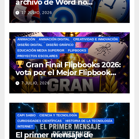
archivo de Word no
guardado antes de entrar en
17 JULIO, 2026
pánico
ANIMACIÓN
ANIMACIÓN DIGITAL
CREATIVIDAD E INNOVACIÓN
DISEÑO DIGITAL
DISEÑO GRÁFICO
EDUCACIÓN MEDIA SUPERIOR
FLIPBOOKS
PROYECTOS ESCOLARES
Gran Final Flipbooks 2026:
vota por el Mejor Flipbook
del Ciclo Escolar
7 JULIO, 2026
CAPI SABIO
CIENCIA Y TECNOLOGÍA
CURIOSIDADES CIENTÍFICAS
HISTORIA DE LA TECNOLOGÍA
INTERNET
El primer mensaje de