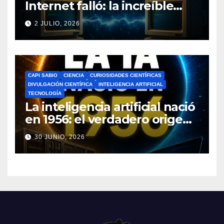
Internet falló: la increíble
historia de ARPANET que
2 JULIO, 2026
cambió el mundo
CAPI SABIO
CIENCIA
CURIOSIDADES CIENTÍFICAS
DIVULGACIÓN CIENTÍFICA
INTELIGENCIA ARTIFICIAL
TECNOLOGÍA
La inteligencia artificial nació
en 1956: el verdadero origen
de la IA que cambió el
30 JUNIO, 2026
mundo