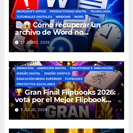
MICROSOFT OFFICE
PRODUCTIVIDAD DIGITAL
TECNOLOGÍA
TUTORIALES DIGITALES
WINDOWS
WORD
Cómo recuperar un
archivo de Word no
guardado antes de entrar en
17 JULIO, 2026
pánico
ANIMACIÓN
ANIMACIÓN DIGITAL
CREATIVIDAD E INNOVACIÓN
DISEÑO DIGITAL
DISEÑO GRÁFICO
EDUCACIÓN MEDIA SUPERIOR
FLIPBOOKS
PROYECTOS ESCOLARES
Gran Final Flipbooks 2026:
vota por el Mejor Flipbook
del Ciclo Escolar
7 JULIO, 2026