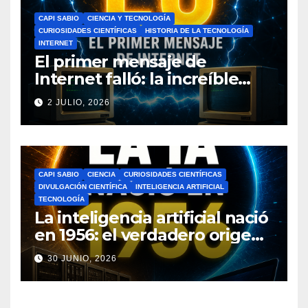
CAPI SABIO
CIENCIA Y TECNOLOGÍA
CURIOSIDADES CIENTÍFICAS
HISTORIA DE LA TECNOLOGÍA
INTERNET
El primer mensaje de
Internet falló: la increíble
historia de ARPANET que
2 JULIO, 2026
cambió el mundo
CAPI SABIO
CIENCIA
CURIOSIDADES CIENTÍFICAS
DIVULGACIÓN CIENTÍFICA
INTELIGENCIA ARTIFICIAL
TECNOLOGÍA
La inteligencia artificial nació
en 1956: el verdadero origen
de la IA que cambió el
30 JUNIO, 2026
mundo