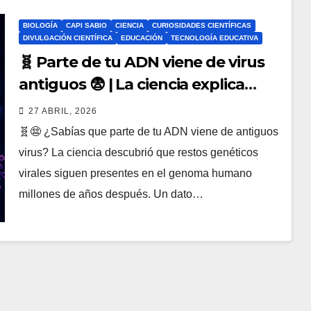
BIOLOGÍA
CAPI SABIO
CIENCIA
CURIOSIDADES CIENTÍFICAS
DIVULGACIÓN CIENTÍFICA
EDUCACIÓN
TECNOLOGÍA EDUCATIVA
🧬 Parte de tu ADN viene de virus
antiguos 😨 | La ciencia explica
cómo los retrovirus cambiaron la
27 ABRIL, 2026
evolución humana
🧬😨 ¿Sabías que parte de tu ADN viene de antiguos
virus? La ciencia descubrió que restos genéticos
virales siguen presentes en el genoma humano
millones de años después. Un dato…