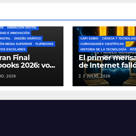
ÓN
ANIMACIÓN DIGITAL
IDAD E INNOVACIÓN
DIGITAL
DISEÑO GRÁFICO
CAPI SABIO
CIENCIA Y TECNOLOG
ÓN MEDIA SUPERIOR
FLIPBOOKS
CURIOSIDADES CIENTÍFICAS
TOS ESCOLARES
HISTORIA DE LA TECNOLOGÍA
INT
ran Final
El primer mensa
books 2026: vota
de Internet falló
el Mejor
increíble histori
IO, 2026
2 JULIO, 2026
book del Ciclo
ARPANET que
lar 🎨
cambió el mun