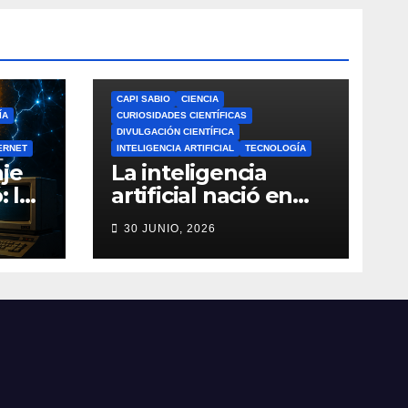
CAPI SABIO
CIENCIA
ÍA
CURIOSIDADES CIENTÍFICAS
DIVULGACIÓN CIENTÍFICA
ERNET
INTELIGENCIA ARTIFICIAL
TECNOLOGÍA
je
La inteligencia
: la
artificial nació en
a de
1956: el verdadero
30 JUNIO, 2026
origen de la IA que
do
cambió el mundo