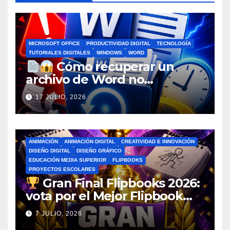
MICROSOFT OFFICE
PRODUCTIVIDAD DIGITAL
TECNOLOGÍA
TUTORIALES DIGITALES
WINDOWS
WORD
Cómo recuperar un
archivo de Word no
guardado antes de entrar en
17 JULIO, 2026
pánico
ANIMACIÓN
ANIMACIÓN DIGITAL
CREATIVIDAD E INNOVACIÓN
DISEÑO DIGITAL
DISEÑO GRÁFICO
EDUCACIÓN MEDIA SUPERIOR
FLIPBOOKS
PROYECTOS ESCOLARES
Gran Final Flipbooks 2026:
vota por el Mejor Flipbook
del Ciclo Escolar
7 JULIO, 2026