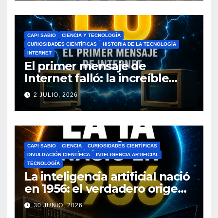
CAPI SABIO
CIENCIA Y TECNOLOGÍA
CURIOSIDADES CIENTÍFICAS
HISTORIA DE LA TECNOLOGÍA
INTERNET
El primer mensaje de
Internet falló: la increíble
historia de ARPANET que
2 JULIO, 2026
cambió el mundo
CAPI SABIO
CIENCIA
CURIOSIDADES CIENTÍFICAS
DIVULGACIÓN CIENTÍFICA
INTELIGENCIA ARTIFICIAL
TECNOLOGÍA
La inteligencia artificial nació
en 1956: el verdadero origen
de la IA que cambió el
30 JUNIO, 2026
mundo