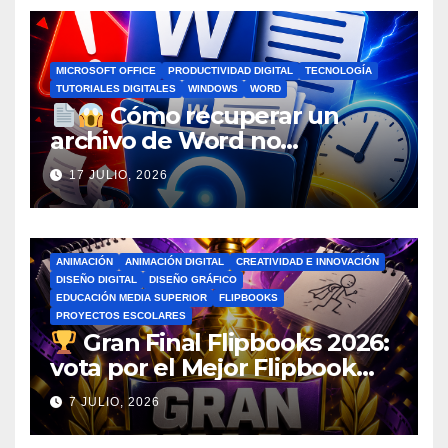
MICROSOFT OFFICE
PRODUCTIVIDAD DIGITAL
TECNOLOGÍA
TUTORIALES DIGITALES
WINDOWS
WORD
Cómo recuperar un
archivo de Word no
guardado antes de entrar en
17 JULIO, 2026
pánico
ANIMACIÓN
ANIMACIÓN DIGITAL
CREATIVIDAD E INNOVACIÓN
DISEÑO DIGITAL
DISEÑO GRÁFICO
EDUCACIÓN MEDIA SUPERIOR
FLIPBOOKS
PROYECTOS ESCOLARES
Gran Final Flipbooks 2026:
vota por el Mejor Flipbook
del Ciclo Escolar
7 JULIO, 2026