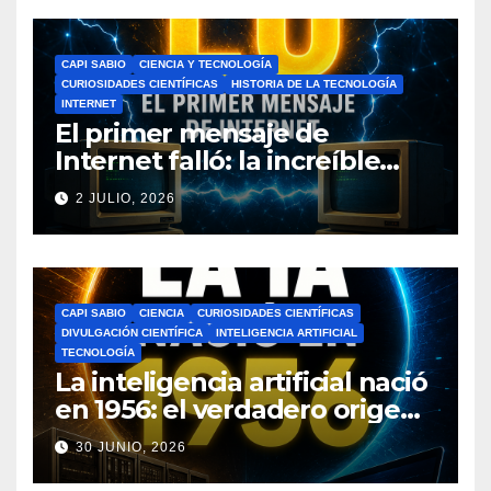
CAPI SABIO
CIENCIA Y TECNOLOGÍA
CURIOSIDADES CIENTÍFICAS
HISTORIA DE LA TECNOLOGÍA
INTERNET
El primer mensaje de
Internet falló: la increíble
historia de ARPANET que
2 JULIO, 2026
cambió el mundo
CAPI SABIO
CIENCIA
CURIOSIDADES CIENTÍFICAS
DIVULGACIÓN CIENTÍFICA
INTELIGENCIA ARTIFICIAL
TECNOLOGÍA
La inteligencia artificial nació
en 1956: el verdadero origen
de la IA que cambió el
30 JUNIO, 2026
mundo