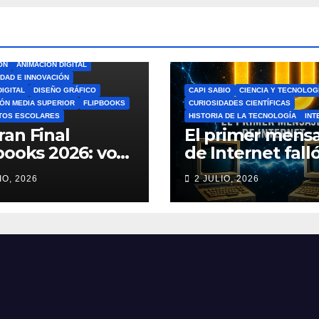
ÓN
ANIMACIÓN DIGITAL
IDAD E INNOVACIÓN
DIGITAL
DISEÑO GRÁFICO
CAPI SABIO
CIENCIA Y TECNOLOG
ÓN MEDIA SUPERIOR
FLIPBOOKS
CURIOSIDADES CIENTÍFICAS
TOS ESCOLARES
HISTORIA DE LA TECNOLOGÍA
INT
ran Final
El primer mensa
books 2026: vota
de Internet falló
el Mejor
increíble histori
IO, 2026
2 JULIO, 2026
book del Ciclo
ARPANET que
lar 🎨
cambió el mun