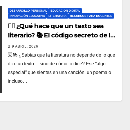
DESARROLLO PERSONAL
EDUCACIÓN DIGITAL
INNOVACIÓN EDUCATIVA
LITERATURA
RECURSOS PARA DOCENTES
🕵️‍♂️ ¿Qué hace que un texto sea
literario? 📚 El código secreto de las
palabras explicado fácil
9 ABRIL, 2026
🤯📚 ¿Sabías que la literatura no depende de lo que
dice un texto… sino de cómo lo dice? Ese “algo
especial” que sientes en una canción, un poema o
incluso…