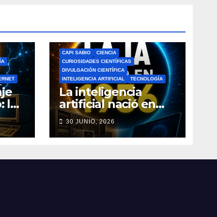
CAPI SABIO
CIENCIA
ÍA
CURIOSIDADES CIENTÍFICAS
DIVULGACIÓN CIENTÍFICA
ERNET
INTELIGENCIA ARTIFICIAL
TECNOLOGÍA
je
La inteligencia
: la
artificial nació en
a de
1956: el verdadero
30 JUNIO, 2026
origen de la IA que
do
cambió el mundo