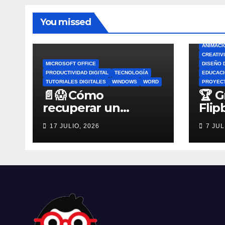
You missed
ANIMACI
CREATIV
MICROSOFT OFFICE
DISEÑO 
PRODUCTIVIDAD DIGITAL
TECNOLOGÍA
EDUCACI
TUTORIALES DIGITALES
WINDOWS
WORD
PROYEC
📄😱 Cómo
🏆 G
recuperar un
Flip
archivo de Word no
por 
17 JULIO, 2026
7 JUL
guardado antes de
Flip
entrar en pánico
Esco