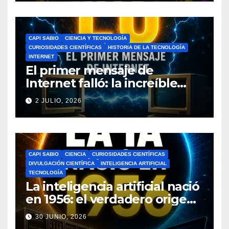
CAPI SABIO
CIENCIA Y TECNOLOGÍA
CURIOSIDADES CIENTÍFICAS
HISTORIA DE LA TECNOLOGÍA
INTERNET
El primer mensaje de
Internet falló: la increíble
historia de ARPANET que
2 JULIO, 2026
cambió el mundo
CAPI SABIO
CIENCIA
CURIOSIDADES CIENTÍFICAS
DIVULGACIÓN CIENTÍFICA
INTELIGENCIA ARTIFICIAL
TECNOLOGÍA
La inteligencia artificial nació
en 1956: el verdadero origen
de la IA que cambió el
30 JUNIO, 2026
mundo