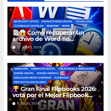
MICROSOFT OFFICE
PRODUCTIVIDAD DIGITAL
TECNOLOGÍA
TUTORIALES DIGITALES
WINDOWS
WORD
Cómo recuperar un
archivo de Word no
guardado antes de entrar en
17 JULIO, 2026
pánico
ANIMACIÓN
ANIMACIÓN DIGITAL
CREATIVIDAD E INNOVACIÓN
DISEÑO DIGITAL
DISEÑO GRÁFICO
EDUCACIÓN MEDIA SUPERIOR
FLIPBOOKS
PROYECTOS ESCOLARES
Gran Final Flipbooks 2026:
vota por el Mejor Flipbook
del Ciclo Escolar
7 JULIO, 2026