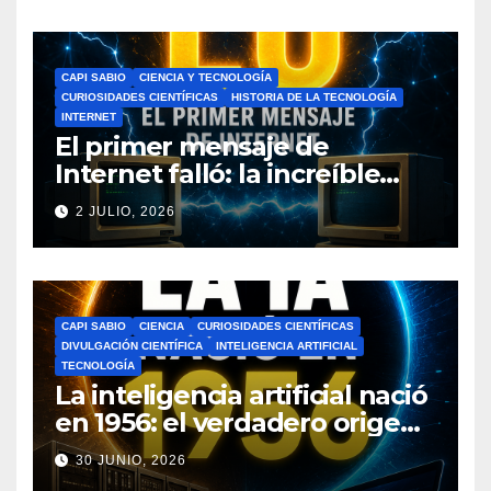
CAPI SABIO
CIENCIA Y TECNOLOGÍA
CURIOSIDADES CIENTÍFICAS
HISTORIA DE LA TECNOLOGÍA
INTERNET
El primer mensaje de
Internet falló: la increíble
historia de ARPANET que
2 JULIO, 2026
cambió el mundo
CAPI SABIO
CIENCIA
CURIOSIDADES CIENTÍFICAS
DIVULGACIÓN CIENTÍFICA
INTELIGENCIA ARTIFICIAL
TECNOLOGÍA
La inteligencia artificial nació
en 1956: el verdadero origen
de la IA que cambió el
30 JUNIO, 2026
mundo