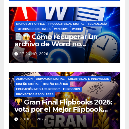
MICROSOFT OFFICE
PRODUCTIVIDAD DIGITAL
TECNOLOGÍA
TUTORIALES DIGITALES
WINDOWS
WORD
Cómo recuperar un
archivo de Word no
guardado antes de entrar en
17 JULIO, 2026
pánico
ANIMACIÓN
ANIMACIÓN DIGITAL
CREATIVIDAD E INNOVACIÓN
DISEÑO DIGITAL
DISEÑO GRÁFICO
EDUCACIÓN MEDIA SUPERIOR
FLIPBOOKS
PROYECTOS ESCOLARES
Gran Final Flipbooks 2026:
vota por el Mejor Flipbook
del Ciclo Escolar
7 JULIO, 2026