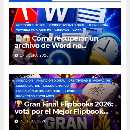
MICROSOFT OFFICE
PRODUCTIVIDAD DIGITAL
TECNOLOGÍA
TUTORIALES DIGITALES
WINDOWS
WORD
Cómo recuperar un
archivo de Word no
guardado antes de entrar en
17 JULIO, 2026
pánico
ANIMACIÓN
ANIMACIÓN DIGITAL
CREATIVIDAD E INNOVACIÓN
DISEÑO DIGITAL
DISEÑO GRÁFICO
EDUCACIÓN MEDIA SUPERIOR
FLIPBOOKS
PROYECTOS ESCOLARES
Gran Final Flipbooks 2026:
vota por el Mejor Flipbook
del Ciclo Escolar
7 JULIO, 2026