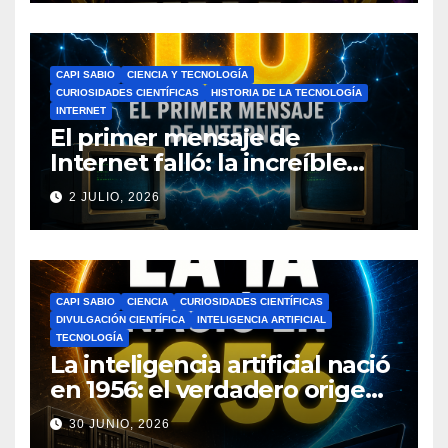
CAPI SABIO
CIENCIA Y TECNOLOGÍA
CURIOSIDADES CIENTÍFICAS
HISTORIA DE LA TECNOLOGÍA
INTERNET
El primer mensaje de
Internet falló: la increíble
historia de ARPANET que
2 JULIO, 2026
cambió el mundo
CAPI SABIO
CIENCIA
CURIOSIDADES CIENTÍFICAS
DIVULGACIÓN CIENTÍFICA
INTELIGENCIA ARTIFICIAL
TECNOLOGÍA
La inteligencia artificial nació
en 1956: el verdadero origen
de la IA que cambió el
30 JUNIO, 2026
mundo