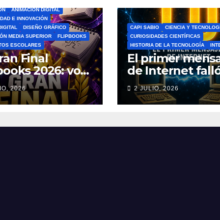
ÓN
ANIMACIÓN DIGITAL
IDAD E INNOVACIÓN
DIGITAL
DISEÑO GRÁFICO
CAPI SABIO
CIENCIA Y TECNOLOG
ÓN MEDIA SUPERIOR
FLIPBOOKS
CURIOSIDADES CIENTÍFICAS
TOS ESCOLARES
HISTORIA DE LA TECNOLOGÍA
INT
ran Final
El primer mensa
books 2026: vota
de Internet falló
el Mejor
increíble histori
IO, 2026
2 JULIO, 2026
book del Ciclo
ARPANET que
lar 🎨
cambió el mun