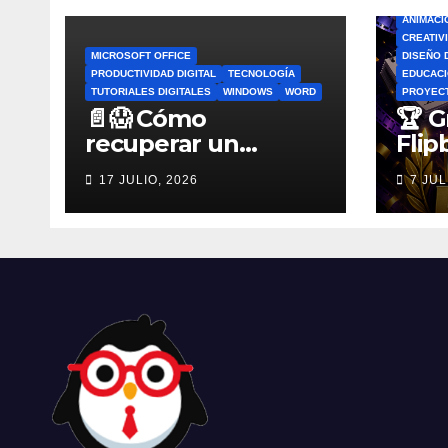
ANIMACI
CREATIV
MICROSOFT OFFICE
DISEÑO 
PRODUCTIVIDAD DIGITAL
TECNOLOGÍA
EDUCACI
TUTORIALES DIGITALES
WINDOWS
WORD
PROYEC
📄😱 Cómo
🏆 G
recuperar un
Flip
archivo de Word no
por 
17 JULIO, 2026
7 JUL
guardado antes de
Flip
entrar en pánico
Esco