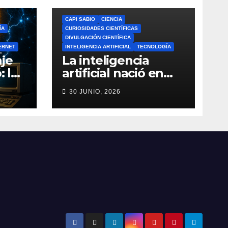
CAPI SABIO
CIENCIA
ÍA
CURIOSIDADES CIENTÍFICAS
DIVULGACIÓN CIENTÍFICA
ERNET
INTELIGENCIA ARTIFICIAL
TECNOLOGÍA
je
La inteligencia
: la
artificial nació en
a de
1956: el verdadero
30 JUNIO, 2026
origen de la IA que
do
cambió el mundo