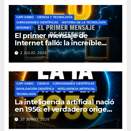
CAPI SABIO
CIENCIA Y TECNOLOGÍA
CURIOSIDADES CIENTÍFICAS
HISTORIA DE LA TECNOLOGÍA
INTERNET
El primer mensaje de
Internet falló: la increíble
historia de ARPANET que
2 JULIO, 2026
cambió el mundo
CAPI SABIO
CIENCIA
CURIOSIDADES CIENTÍFICAS
DIVULGACIÓN CIENTÍFICA
INTELIGENCIA ARTIFICIAL
TECNOLOGÍA
La inteligencia artificial nació
en 1956: el verdadero origen
de la IA que cambió el
30 JUNIO, 2026
mundo