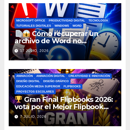
MICROSOFT OFFICE
PRODUCTIVIDAD DIGITAL
TECNOLOGÍA
TUTORIALES DIGITALES
WINDOWS
WORD
Cómo recuperar un
archivo de Word no
guardado antes de entrar en
17 JULIO, 2026
pánico
ANIMACIÓN
ANIMACIÓN DIGITAL
CREATIVIDAD E INNOVACIÓN
DISEÑO DIGITAL
DISEÑO GRÁFICO
EDUCACIÓN MEDIA SUPERIOR
FLIPBOOKS
PROYECTOS ESCOLARES
Gran Final Flipbooks 2026:
vota por el Mejor Flipbook
del Ciclo Escolar
7 JULIO, 2026