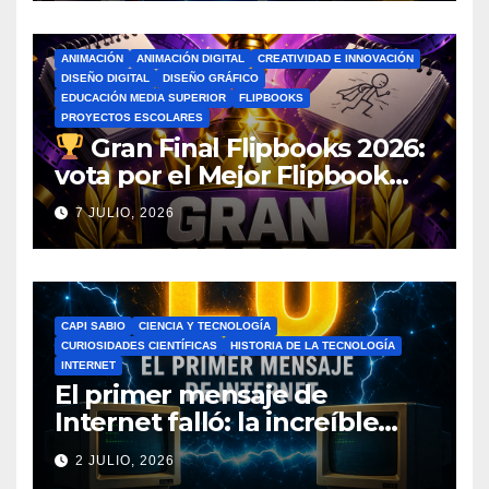
ANIMACIÓN
ANIMACIÓN DIGITAL
CREATIVIDAD E INNOVACIÓN
DISEÑO DIGITAL
DISEÑO GRÁFICO
EDUCACIÓN MEDIA SUPERIOR
FLIPBOOKS
PROYECTOS ESCOLARES
Gran Final Flipbooks 2026:
vota por el Mejor Flipbook
del Ciclo Escolar
7 JULIO, 2026
CAPI SABIO
CIENCIA Y TECNOLOGÍA
CURIOSIDADES CIENTÍFICAS
HISTORIA DE LA TECNOLOGÍA
INTERNET
El primer mensaje de
Internet falló: la increíble
historia de ARPANET que
2 JULIO, 2026
cambió el mundo