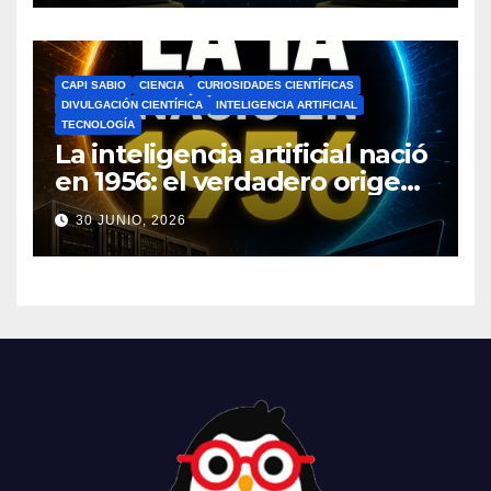
CAPI SABIO
CIENCIA
CURIOSIDADES CIENTÍFICAS
DIVULGACIÓN CIENTÍFICA
INTELIGENCIA ARTIFICIAL
TECNOLOGÍA
La inteligencia artificial nació
en 1956: el verdadero origen
de la IA que cambió el
30 JUNIO, 2026
mundo