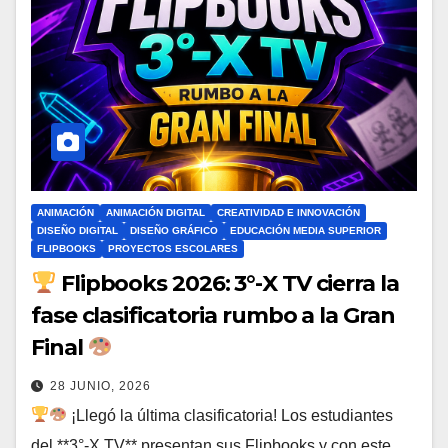
ANIMACIÓN
ANIMACIÓN DIGITAL
CREATIVIDAD E INNOVACIÓN
DISEÑO DIGITAL
DISEÑO GRÁFICO
EDUCACIÓN MEDIA SUPERIOR
FLIPBOOKS
PROYECTOS ESCOLARES
Flipbooks 2026: 3°-X TV cierra la
fase clasificatoria rumbo a la Gran
Final
28 JUNIO, 2026
¡Llegó la última clasificatoria! Los estudiantes
del **3°-X TV** presentan sus Flipbooks y con este