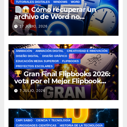
TUTORIALES DIGITALES
WINDOWS
WORD
Cómo recuperar un
archivo de Word no
guardado antes de entrar en
17 JULIO, 2026
pánico
ANIMACIÓN
ANIMACIÓN DIGITAL
CREATIVIDAD E INNOVACIÓN
DISEÑO DIGITAL
DISEÑO GRÁFICO
EDUCACIÓN MEDIA SUPERIOR
FLIPBOOKS
PROYECTOS ESCOLARES
Gran Final Flipbooks 2026:
vota por el Mejor Flipbook
del Ciclo Escolar
7 JULIO, 2026
CAPI SABIO
CIENCIA Y TECNOLOGÍA
CURIOSIDADES CIENTÍFICAS
HISTORIA DE LA TECNOLOGÍA