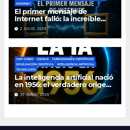
INTERNET
El primer mensaje de
Internet falló: la increíble
historia de ARPANET que
2 JULIO, 2026
cambió el mundo
CAPI SABIO
CIENCIA
CURIOSIDADES CIENTÍFICAS
DIVULGACIÓN CIENTÍFICA
INTELIGENCIA ARTIFICIAL
TECNOLOGÍA
La inteligencia artificial nació
en 1956: el verdadero origen
de la IA que cambió el
30 JUNIO, 2026
mundo