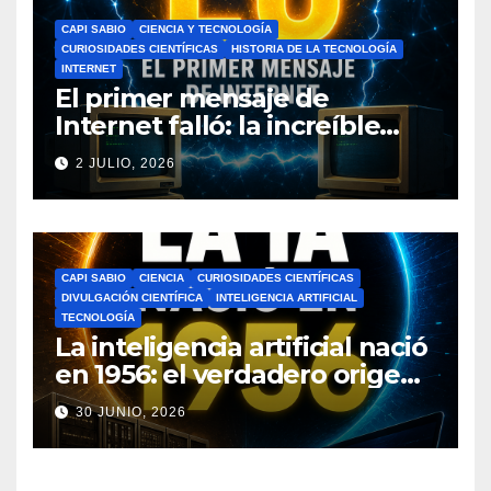
CAPI SABIO
CIENCIA Y TECNOLOGÍA
CURIOSIDADES CIENTÍFICAS
HISTORIA DE LA TECNOLOGÍA
INTERNET
El primer mensaje de
Internet falló: la increíble
historia de ARPANET que
2 JULIO, 2026
cambió el mundo
CAPI SABIO
CIENCIA
CURIOSIDADES CIENTÍFICAS
DIVULGACIÓN CIENTÍFICA
INTELIGENCIA ARTIFICIAL
TECNOLOGÍA
La inteligencia artificial nació
en 1956: el verdadero origen
de la IA que cambió el
30 JUNIO, 2026
mundo