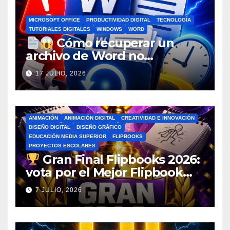
MICROSOFT OFFICE
PRODUCTIVIDAD DIGITAL
TECNOLOGÍA
TUTORIALES DIGITALES
WINDOWS
WORD
Cómo recuperar un
archivo de Word no
guardado antes de entrar en
17 JULIO, 2026
pánico
ANIMACIÓN
ANIMACIÓN DIGITAL
CREATIVIDAD E INNOVACIÓN
DISEÑO DIGITAL
DISEÑO GRÁFICO
EDUCACIÓN MEDIA SUPERIOR
FLIPBOOKS
PROYECTOS ESCOLARES
Gran Final Flipbooks 2026:
vota por el Mejor Flipbook
del Ciclo Escolar
7 JULIO, 2026