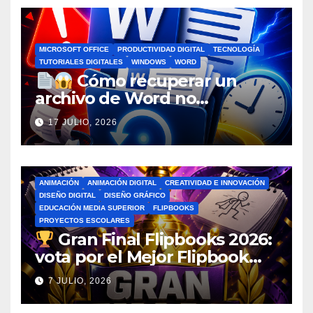
MICROSOFT OFFICE
PRODUCTIVIDAD DIGITAL
TECNOLOGÍA
TUTORIALES DIGITALES
WINDOWS
WORD
Cómo recuperar un
archivo de Word no
guardado antes de entrar en
17 JULIO, 2026
pánico
ANIMACIÓN
ANIMACIÓN DIGITAL
CREATIVIDAD E INNOVACIÓN
DISEÑO DIGITAL
DISEÑO GRÁFICO
EDUCACIÓN MEDIA SUPERIOR
FLIPBOOKS
PROYECTOS ESCOLARES
Gran Final Flipbooks 2026:
vota por el Mejor Flipbook
del Ciclo Escolar
7 JULIO, 2026