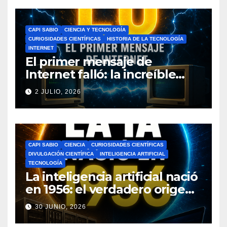
CAPI SABIO
CIENCIA Y TECNOLOGÍA
CURIOSIDADES CIENTÍFICAS
HISTORIA DE LA TECNOLOGÍA
INTERNET
El primer mensaje de
Internet falló: la increíble
historia de ARPANET que
2 JULIO, 2026
cambió el mundo
CAPI SABIO
CIENCIA
CURIOSIDADES CIENTÍFICAS
DIVULGACIÓN CIENTÍFICA
INTELIGENCIA ARTIFICIAL
TECNOLOGÍA
La inteligencia artificial nació
en 1956: el verdadero origen
de la IA que cambió el
30 JUNIO, 2026
mundo