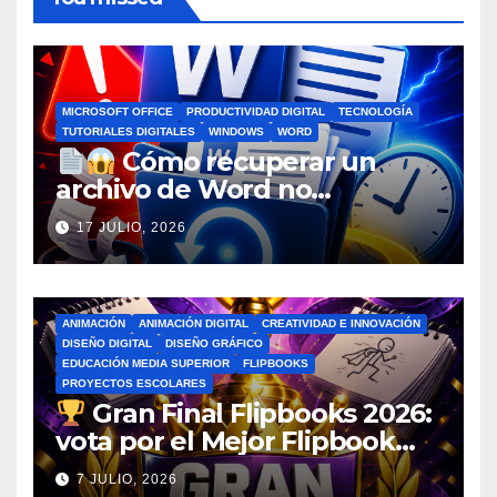
MICROSOFT OFFICE
PRODUCTIVIDAD DIGITAL
TECNOLOGÍA
TUTORIALES DIGITALES
WINDOWS
WORD
Cómo recuperar un
archivo de Word no
guardado antes de entrar en
17 JULIO, 2026
pánico
ANIMACIÓN
ANIMACIÓN DIGITAL
CREATIVIDAD E INNOVACIÓN
DISEÑO DIGITAL
DISEÑO GRÁFICO
EDUCACIÓN MEDIA SUPERIOR
FLIPBOOKS
PROYECTOS ESCOLARES
Gran Final Flipbooks 2026:
vota por el Mejor Flipbook
del Ciclo Escolar
7 JULIO, 2026