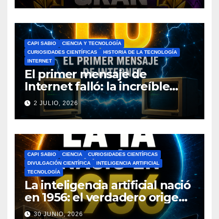
CAPI SABIO
CIENCIA Y TECNOLOGÍA
CURIOSIDADES CIENTÍFICAS
HISTORIA DE LA TECNOLOGÍA
INTERNET
El primer mensaje de
Internet falló: la increíble
historia de ARPANET que
2 JULIO, 2026
cambió el mundo
CAPI SABIO
CIENCIA
CURIOSIDADES CIENTÍFICAS
DIVULGACIÓN CIENTÍFICA
INTELIGENCIA ARTIFICIAL
TECNOLOGÍA
La inteligencia artificial nació
en 1956: el verdadero origen
de la IA que cambió el
30 JUNIO, 2026