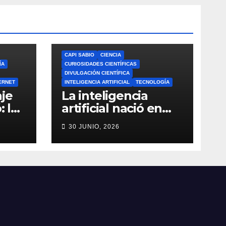
CAPI SABIO
CIENCIA
ÍA
CURIOSIDADES CIENTÍFICAS
DIVULGACIÓN CIENTÍFICA
ERNET
INTELIGENCIA ARTIFICIAL
TECNOLOGÍA
je
La inteligencia
: la
artificial nació en
a de
1956: el verdadero
30 JUNIO, 2026
origen de la IA que
do
cambió el mundo