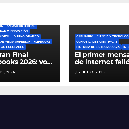
ÓN
ANIMACIÓN DIGITAL
IDAD E INNOVACIÓN
DIGITAL
DISEÑO GRÁFICO
CAPI SABIO
CIENCIA Y TECNOLOG
ÓN MEDIA SUPERIOR
FLIPBOOKS
CURIOSIDADES CIENTÍFICAS
TOS ESCOLARES
HISTORIA DE LA TECNOLOGÍA
INT
ran Final
El primer mensa
books 2026: vota
de Internet falló
el Mejor
increíble histori
IO, 2026
2 JULIO, 2026
book del Ciclo
ARPANET que
lar 🎨
cambió el mun