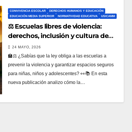
CONVIVENCIA ESCOLAR
DERECHOS HUMANOS Y EDUCACIÓN
EDUCACIÓN MEDIA SUPERIOR
NORMATIVIDAD EDUCATIVA
USICAMM
⚖️ Escuelas libres de violencia:
derechos, inclusión y cultura de
paz en la educación mexicana 📘🏫
24 MAYO, 2026
🇲🇽
🏫⚖️ ¿Sabías que la ley obliga a las escuelas a
prevenir la violencia y garantizar espacios seguros
para niñas, niños y adolescentes? 👀📚 En esta
nueva publicación analizo cómo la…