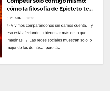
Competir solo contigo mismo:
cómo la filosofía de Epicteto te
ayuda a dejar de compararte con
21 ABRIL, 2026
los demás en la era digital
✨ Vivimos comparándonos sin darnos cuenta… y
eso está afectando tu bienestar más de lo que
imaginas. 📱 Las redes sociales muestran solo lo
mejor de los demás… pero tú…