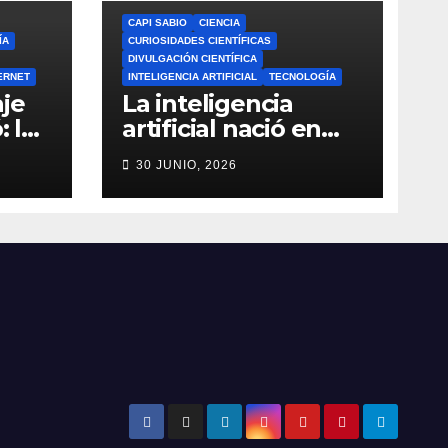
CAPI SABIO
CIENCIA
ÍA
CURIOSIDADES CIENTÍFICAS
DIVULGACIÓN CIENTÍFICA
ERNET
INTELIGENCIA ARTIFICIAL
TECNOLOGÍA
je
La inteligencia
: la
artificial nació en
a de
1956: el verdadero
30 JUNIO, 2026
origen de la IA que
do
cambió el mundo