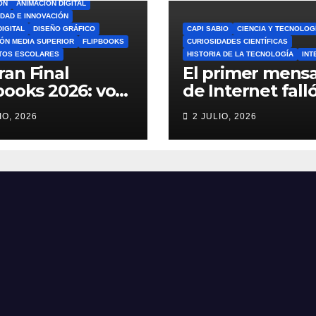
ÓN
ANIMACIÓN DIGITAL
IDAD E INNOVACIÓN
DIGITAL
DISEÑO GRÁFICO
CAPI SABIO
CIENCIA Y TECNOLOG
ÓN MEDIA SUPERIOR
FLIPBOOKS
CURIOSIDADES CIENTÍFICAS
TOS ESCOLARES
HISTORIA DE LA TECNOLOGÍA
INT
ran Final
El primer mensa
books 2026: vota
de Internet falló
el Mejor
increíble histori
IO, 2026
2 JULIO, 2026
book del Ciclo
ARPANET que
lar 🎨
cambió el mun