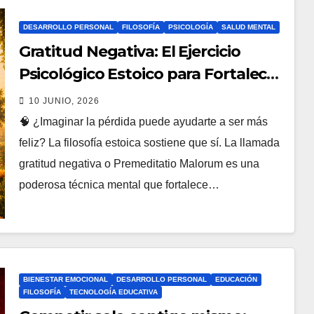
DESARROLLO PERSONAL
FILOSOFÍA
PSICOLOGÍA
SALUD MENTAL
Gratitud Negativa: El Ejercicio
Psicológico Estoico para Fortalecer
la Resiliencia y Vencer el Miedo a la
10 JUNIO, 2026
Pérdida
🧠 ¿Imaginar la pérdida puede ayudarte a ser más
feliz? La filosofía estoica sostiene que sí. La llamada
gratitud negativa o Premeditatio Malorum es una
poderosa técnica mental que fortalece…
BIENESTAR EMOCIONAL
DESARROLLO PERSONAL
EDUCACIÓN
FILOSOFÍA
TECNOLOGÍA EDUCATIVA