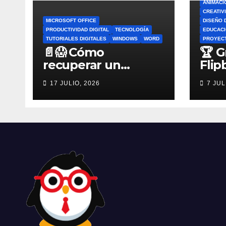
ANIMACI
CREATIV
MICROSOFT OFFICE
DISEÑO 
PRODUCTIVIDAD DIGITAL
TECNOLOGÍA
EDUCACI
TUTORIALES DIGITALES
WINDOWS
WORD
PROYEC
📄😱 Cómo
🏆 G
recuperar un
Flip
archivo de Word no
por 
17 JULIO, 2026
7 JUL
guardado antes de
Flip
entrar en pánico
Esco