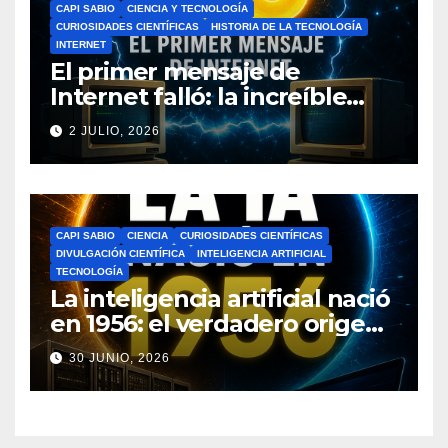
CAPI SABIO
CIENCIA Y TECNOLOGÍA
CURIOSIDADES CIENTÍFICAS
HISTORIA DE LA TECNOLOGÍA
INTERNET
El primer mensaje de
Internet falló: la increíble
historia de ARPANET que
2 JULIO, 2026
cambió el mundo
CAPI SABIO
CIENCIA
CURIOSIDADES CIENTÍFICAS
DIVULGACIÓN CIENTÍFICA
INTELIGENCIA ARTIFICIAL
TECNOLOGÍA
La inteligencia artificial nació
en 1956: el verdadero origen
de la IA que cambió el
30 JUNIO, 2026
mundo