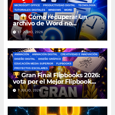
MICROSOFT OFFICE
PRODUCTIVIDAD DIGITAL
TECNOLOGÍA
TUTORIALES DIGITALES
WINDOWS
WORD
Cómo recuperar un
archivo de Word no
guardado antes de entrar en
17 JULIO, 2026
pánico
ANIMACIÓN
ANIMACIÓN DIGITAL
CREATIVIDAD E INNOVACIÓN
DISEÑO DIGITAL
DISEÑO GRÁFICO
EDUCACIÓN MEDIA SUPERIOR
FLIPBOOKS
PROYECTOS ESCOLARES
Gran Final Flipbooks 2026:
vota por el Mejor Flipbook
del Ciclo Escolar
7 JULIO, 2026