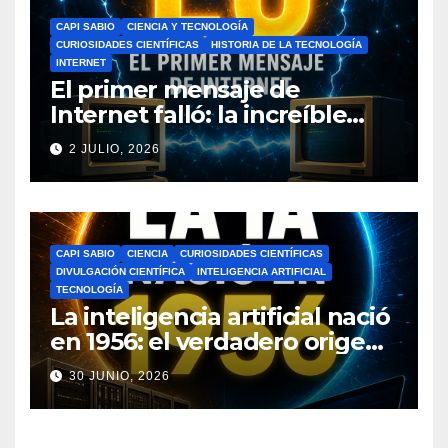
CAPI SABIO
CIENCIA Y TECNOLOGÍA
CURIOSIDADES CIENTÍFICAS
HISTORIA DE LA TECNOLOGÍA
INTERNET
El primer mensaje de
Internet falló: la increíble
historia de ARPANET que
2 JULIO, 2026
cambió el mundo
CAPI SABIO
CIENCIA
CURIOSIDADES CIENTÍFICAS
DIVULGACIÓN CIENTÍFICA
INTELIGENCIA ARTIFICIAL
TECNOLOGÍA
La inteligencia artificial nació
en 1956: el verdadero origen
de la IA que cambió el
30 JUNIO, 2026
mundo