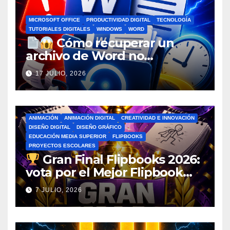
MICROSOFT OFFICE
PRODUCTIVIDAD DIGITAL
TECNOLOGÍA
TUTORIALES DIGITALES
WINDOWS
WORD
Cómo recuperar un
archivo de Word no
guardado antes de entrar en
17 JULIO, 2026
pánico
ANIMACIÓN
ANIMACIÓN DIGITAL
CREATIVIDAD E INNOVACIÓN
DISEÑO DIGITAL
DISEÑO GRÁFICO
EDUCACIÓN MEDIA SUPERIOR
FLIPBOOKS
PROYECTOS ESCOLARES
Gran Final Flipbooks 2026:
vota por el Mejor Flipbook
del Ciclo Escolar
7 JULIO, 2026